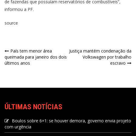
de fazendas que possuíam reservatórios de combustíveis”,
informou a PF.
source
País tem menor área
Justiça mantém condenação da
queimada para janeiro dos dois
Volkswagen por trabalho
últimos anos
escravo
ÚLTIMAS NOTÍCIAS
Boulos sobre 6×1: se houver demora, governo envia projeto
com urgência