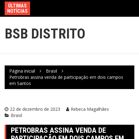
ÚLTIMAS
NOTÍCIAS
BSB DISTRITO
Página inicial
Brasil
Petrobras assina venda de participação em dois campos
em Santos
22 de dezembro de 2023
Rebeca Magalhães
Brasil
PETROBRAS ASSINA VENDA DE
PARTICIPAÇÃO EM DOIS CAMPOS EM