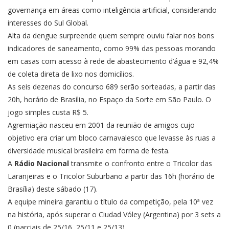
governança em áreas como inteligência artificial, considerando
interesses do Sul Global.
Alta da dengue surpreende quem sempre ouviu falar nos bons
indicadores de saneamento, como 99% das pessoas morando
em casas com acesso à rede de abastecimento d’água e 92,4%
de coleta direta de lixo nos domicílios.
As seis dezenas do concurso 689 serão sorteadas, a partir das
20h, horário de Brasília, no Espaço da Sorte em São Paulo. O
jogo simples custa R$ 5.
Agremiação nasceu em 2001 da reunião de amigos cujo
objetivo era criar um bloco carnavalesco que levasse às ruas a
diversidade musical brasileira em forma de festa.
A
Rádio Nacional
transmite o confronto entre o Tricolor das
Laranjeiras e o Tricolor Suburbano a partir das 16h (horário de
Brasília) deste sábado (17).
A equipe mineira garantiu o título da competição, pela 10ª vez
na história, após superar o Ciudad Vóley (Argentina) por 3 sets a
0 (parciais de 25/16, 25/11 e 25/13).