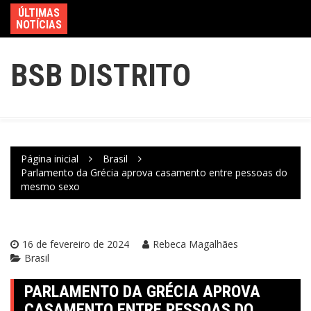
ÚLTIMAS
NOTÍCIAS
BSB DISTRITO
Página inicial
Brasil
Parlamento da Grécia aprova casamento entre pessoas do
mesmo sexo
16 de fevereiro de 2024
Rebeca Magalhães
Brasil
PARLAMENTO DA GRÉCIA APROVA
CASAMENTO ENTRE PESSOAS DO