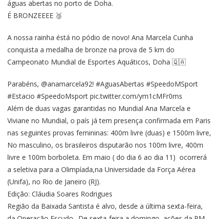
águas abertas no porto de Doha.
É BRONZEEEE 🥉
A nossa rainha éstá no pódio de novo! Ana Marcela Cunha
conquista a medalha de bronze na prova de 5 km do
Campeonato Mundial de Esportes Aquáticos, Doha 🇶🇦
Parabéns,
@anamarcela92
!
#AguasAbertas
#SpeedoMSport
#Estacio
#SpeedoMsport
pic.twitter.com/ym1cMFr0ms
Além de duas vagas garantidas no Mundial Ana Marcela e
Viviane no Mundial, o país já tem presença confirmada em Paris
nas seguintes provas femininas: 400m livre (duas) e 1500m livre,
No masculino, os brasileiros disputarão nos 100m livre, 400m
livre e 100m borboleta. Em maio ( do dia 6 ao dia 11) ocorrerá
a seletiva para a Olimpíada,na Universidade da Força Aérea
(Unifa), no Rio de Janeiro (RJ).
Edição: Cláudia Soares Rodrigues
Região da Baixada Santista é alvo, desde a última sexta-feira,
da Operação Escudo.. De sexta-feira a domingo, ações da PM