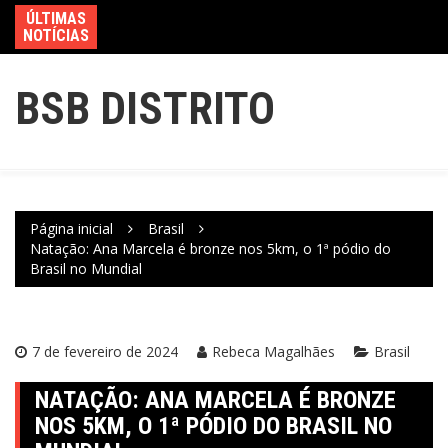
ÚLTIMAS
NOTÍCIAS
BSB DISTRITO
Página inicial
Brasil
Natação: Ana Marcela é bronze nos 5km, o 1ª pódio do
Brasil no Mundial
7 de fevereiro de 2024
Rebeca Magalhães
Brasil
NATAÇÃO: ANA MARCELA É BRONZE
NOS 5KM, O 1ª PÓDIO DO BRASIL NO