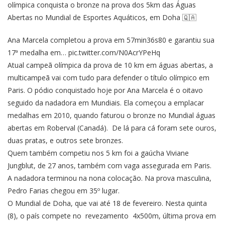
olímpica conquista o bronze na prova dos 5km das Águas
Abertas no Mundial de Esportes Aquáticos, em Doha 🇶🇦
Ana Marcela completou a prova em 57min36s80 e garantiu sua
17ª medalha em…
pic.twitter.com/N0AcrYPeHq
Atual campeã olímpica da prova de 10 km em águas abertas, a
multicampeã vai com tudo para defender o título olímpico em
Paris. O pódio conquistado hoje por Ana Marcela é o oitavo
seguido da nadadora em Mundiais. Ela começou a emplacar
medalhas em 2010, quando faturou o bronze no Mundial águas
abertas em Roberval (Canadá). De lá para cá foram sete ouros,
duas pratas, e outros sete bronzes.
Quem também competiu nos 5 km foi a gaúcha Viviane
Jungblut, de 27 anos, também com vaga assegurada em Paris.
A nadadora terminou na nona colocação. Na prova masculina,
Pedro Farias chegou em 35º lugar.
O Mundial de Doha, que vai até 18 de fevereiro. Nesta quinta
(8), o país compete no revezamento 4x500m, última prova em