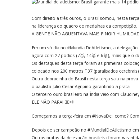
Com direito a três ouros, o Brasil somou, nesta terç
na liderança do quadro de medalhas da competição, c
A GENTE NÃO AGUENTAVA MAIS FINGIR HUMILDADE
Em um só dia no
#MundialDeAtletismo
, a delegação
agora com 27 pódios (7🥇, 14🥈 e 6🥉), mais que o
Os destaques desta terça foram as primeiras coloca
colocado nos 200 metros T37 (paralisados cerebrai
Outra dobradinha do Brasil nesta terça saiu na prov
o paulista Júlio César Agripino garantindo a prata.
O terceiro ouro brasileiro na Índia veio com Claudin
ELE NÃO PARA! 🏃‍♂️💨
Começamos a terça-feira em
#NovaDeli
como? Com 
Depois de ser campeão no
#MundialDeAtletismo
em 
Outras pratas da delegação brasileira foram garanti