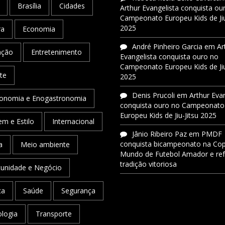
Brasília
Cidades
Arthur Evangelista conquista ou
Campeonato Europeu Kids de Jiu
2025
ra
Economia
André Pinheiro Garcia
em
Ar
ação
Entretenimento
Evangelista conquista ouro no
Campeonato Europeu Kids de Jiu
te
2025
Denis Prucoli
em
Arthur Eva
onomia e Enogastronomia
conquista ouro no Campeonato
Europeu Kids de Jiu-Jitsu 2025
m e Estilo
Internacional
Jânio Ribeiro Paz
em
PMDF
conquista bicampeonato na Co
a
Meio ambiente
Mundo de Futebol Amador e re
tradição vitoriosa
unidade e Negócio
ca
Saúde
Segurança
logia
Transporte