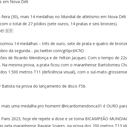
a-feira (30), mais 14 medalhas no Mundial de atletismo em Nova Déli 
om o total de 27 pódios (sete ouros, 14 pratas e seis bronzes).
! 🇧🇷
 somou 14 medalhas – três de ouro, sete de prata e quatro de bronze
 dobro da segunda…
pic.twitter.com/gr0pc6K7iO
ções de Ricardo Mendonça e de Yeltsin Jacques. Com o tempo de 22s
s). Na mesma prova, a prata ficou com o maranhense Bartolomeu Ch
a dos 1.500 metros T11 (deficiência visual), com o sul-mato-grossen
ey Batista na prova do lançamento de disco F56.
mais uma medalha pro homem! @ricardomendonca31 é OURO para o
Paris 2023, hoje ele repete a dose e se torna BICAMPEÃO MUNDI
das pela maranhense Rayane Soares, na prova dos 200 metros T13 (def