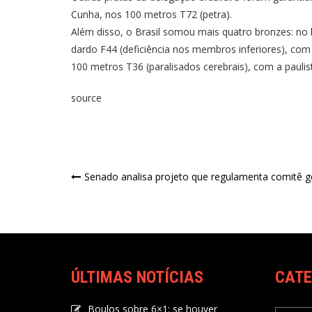
Cunha, nos 100 metros T72 (petra).
Além disso, o Brasil somou mais quatro bronzes: no 
dardo F44 (deficiência nos membros inferiores), com 
100 metros T36 (paralisados cerebrais), com a paulist
source
Senado analisa projeto que regulamenta comitê 
ÚLTIMAS NOTÍCIAS
CATE
Boulos sobre 6×1: se houver