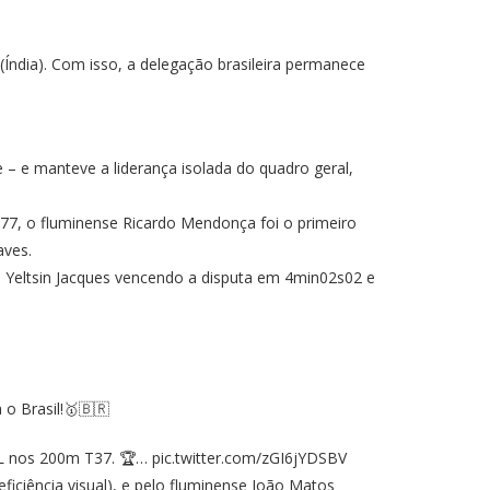
(Índia). Com isso, a delegação brasileira permanece
 – e manteve a liderança isolada do quadro geral,
77, o fluminense Ricardo Mendonça foi o primeiro
aves.
se Yeltsin Jacques vencendo a disputa em 4min02s02 e
 Brasil!🥇🇧🇷
AL nos 200m T37. 🏆…
pic.twitter.com/zGI6jYDSBV
iciência visual), e pelo fluminense João Matos