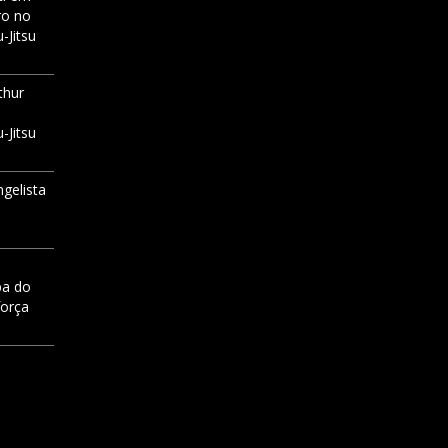
ro no
-Jitsu
thur
-Jitsu
ngelista
pa do
força