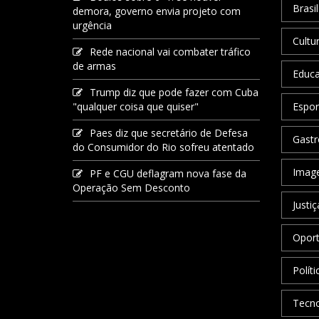
Brasil
demora, governo envia projeto com
urgência
Cultu
Rede nacional vai combater tráfico
de armas
Educ
Trump diz que pode fazer com Cuba
"qualquer coisa que quiser"
Espor
Paes diz que secretário de Defesa
Gastr
do Consumidor do Rio sofreu atentado
Image
PF e CGU deflagram nova fase da
Operação Sem Desconto
Justiç
Oport
Políti
Tecno