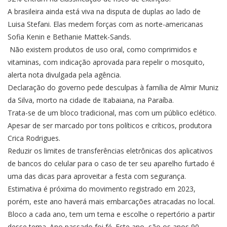
A brasileira ainda está viva na disputa de duplas ao lado de
Luisa Stefani. Elas medem forças com as norte-americanas
Sofia Kenin e Bethanie Mattek-Sands.
Não existem produtos de uso oral, como comprimidos e
vitaminas, com indicação aprovada para repelir o mosquito,
alerta nota divulgada pela agência.
Declaração do governo pede desculpas à família de Almir Muniz
da Silva, morto na cidade de Itabaiana, na Paraíba.
Trata-se de um bloco tradicional, mas com um público eclético.
Apesar de ser marcado por tons políticos e críticos, produtora
Crica Rodrigues.
Reduzir os limites de transferências eletrônicas dos aplicativos
de bancos do celular para o caso de ter seu aparelho furtado é
uma das dicas para aproveitar a festa com segurança.
Estimativa é próxima do movimento registrado em 2023,
porém, este ano haverá mais embarcações atracadas no local.
Bloco a cada ano, tem um tema e escolhe o repertório a partir
desse tema. Ano passado foi fé. Este ano, são os anos 90,