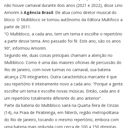
não houve carnaval durante dois anos (2021 e 2022), disse Lino
Amorim à
Agência Brasil
. Ele atua como diretor musical do
bloco. O Multibloco se tornou autônomo da Editora Multifoco a
partir de 2011.
“O Multibloco, a cada ano, tem um tema e escolhe o repertório
a partir desse tema. Ano passado foi fé. Este ano, são os anos
90”, informou Amorim.
Segundo ele, duas coisas principais chamam a atenção no
Multibloco. Como é uma das maiores oficinas de percussão do
Rio de Janeiro, com nove turmas no carnaval, sua bateria
alcança 270 integrantes. Outra característica marcante é que
seu repertório é inteiramente novo a cada ano. “Porque a gente
escolhe um tema e escolhe novas músicas. Então, cada ano é
um repertório totalmente diferente do ano anterior”.
Parte da bateria do Multibloco sairá na Quarta-feira de Cinzas
(14), na Praia de Piratininga, em Niterói, região metropolitana
do Rio de Janeiro, tocando o mesmo repertório, embora com
uma bateria mais reduzida com cerca de 100 a 150 ritmistas.