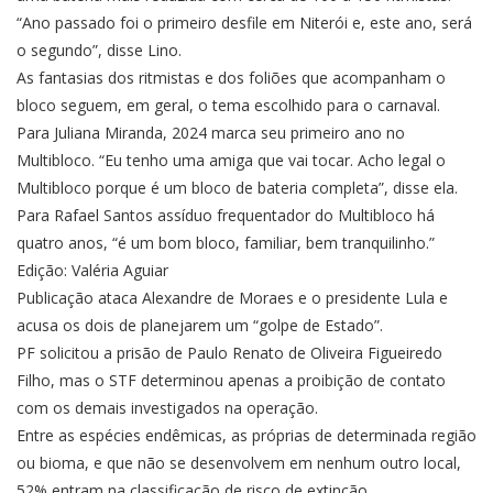
“Ano passado foi o primeiro desfile em Niterói e, este ano, será
o segundo”, disse Lino.
As fantasias dos ritmistas e dos foliões que acompanham o
bloco seguem, em geral, o tema escolhido para o carnaval.
Para Juliana Miranda, 2024 marca seu primeiro ano no
Multibloco. “Eu tenho uma amiga que vai tocar. Acho legal o
Multibloco porque é um bloco de bateria completa”, disse ela.
Para Rafael Santos assíduo frequentador do Multibloco há
quatro anos, “é um bom bloco, familiar, bem tranquilinho.”
Edição: Valéria Aguiar
Publicação ataca Alexandre de Moraes e o presidente Lula e
acusa os dois de planejarem um “golpe de Estado”.
PF solicitou a prisão de Paulo Renato de Oliveira Figueiredo
Filho, mas o STF determinou apenas a proibição de contato
com os demais investigados na operação.
Entre as espécies endêmicas, as próprias de determinada região
ou bioma, e que não se desenvolvem em nenhum outro local,
52% entram na classificação de risco de extinção.