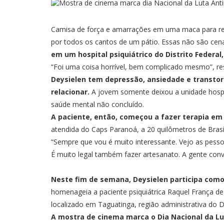
Camisa de força e amarrações em uma maca para res
por todos os cantos de um pátio. Essas não são cen
em um hospital psiquiátrico do Distrito Federal
“Foi uma coisa horrível, bem complicado mesmo”, re
Deysielen tem depressão, ansiedade e transtorn
relacionar.
A jovem somente deixou a unidade hospit
saúde mental não concluído.
A paciente, então, começou a fazer terapia em
atendida do Caps Paranoá, a 20 quilômetros de Brasíli
“Sempre que vou é muito interessante. Vejo as pess
É muito legal também fazer artesanato. A gente con
Neste fim de semana, Deysielen participa como
homenageia a paciente psiquiátrica Raquel França de
localizado em Taguatinga, região administrativa do Di
A mostra de cinema marca o Dia Nacional da L