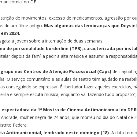
trição de movimentos, excesso de medicamentos, agressão por out
as de um filme antigo.
Mas algumas das lembranças que Deysiele
, em 2024.
sgata a jovem sobre a internação de duas semanas.
o de personalidade borderline (TPB), caracterizada por insta
alar depois da família pedir a alta médica e assumir a responsabili
 grupo nos Centros de Atenção Psicossocial (Caps)
de Taguatin
a. O serviço comunitário e as aulas de teatro têm ajudado na reabilit
oas conseguindo se expressar. É libertador fazer aqueles exercícios
versa e sempre escuta música, enquanto vai fazendo tudo proposto”,
 espectadora da 1ª Mostra de Cinema Antimanicomial do DF Raq
 Andrade, mulher negra de 24 anos, que morreu no dia do Natal de 2
strito Federal.
uta Antimanicomial, lembrado neste domingo (18).
A data tem o