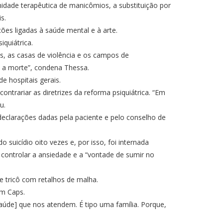
dade terapêutica de manicômios, a substituição por
s.
ções ligadas à saúde mental e à arte.
iquiátrica.
s, as casas de violência e os campos de
o a morte”, condena Thessa.
e hospitais gerais.
ntrariar as diretrizes da reforma psiquiátrica. “Em
u.
declarações dadas pela paciente e pelo conselho de
suicídio oito vezes e, por isso, foi internada
 controlar a ansiedade e a “vontade de sumir no
e tricô com retalhos de malha.
 um Caps.
saúde] que nos atendem. É tipo uma família. Porque,