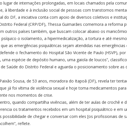
lugar de internações prolongadas, em locais chamados pela comuni
, à liberdade e à inclusão social de pessoas com transtornos mentai
do DF, a iniciativa conta com apoio de diversos coletivos e institui
 Distrito Federal (CRP/DF), Thessa Guimarães comemora a reforma ps
s, em outros países também, que buscam colocar abaixo os manicômio
psíquico o isolamento, a hipermedicalização, a tortura e até mesm
iza que as emergências psiquiátricas sejam atendidas nas emergências d
efende o fechamento do Hospital São Vicente de Paulo (HSVP), por co
, uma espécie de depósito humano, uma gaiola de loucos”, classifico
 de Saúde do Distrito Federal e aguarda o posicionamento sobre as 
aixão Sousa, de 53 anos, moradora do Itapoã (DF), revela ter tentado 
que já foi vítima de violência sexual e hoje toma medicamentos para
tente nos momentos de crise.
ntro, quando compartilha vivências, além de ter aulas de crochê e d
iferencia os tratamentos recebidos em um hospital psiquiátrico e em
 possibilidade de chegar e conversar com eles [os profissionais de 
colhem”, reflete.