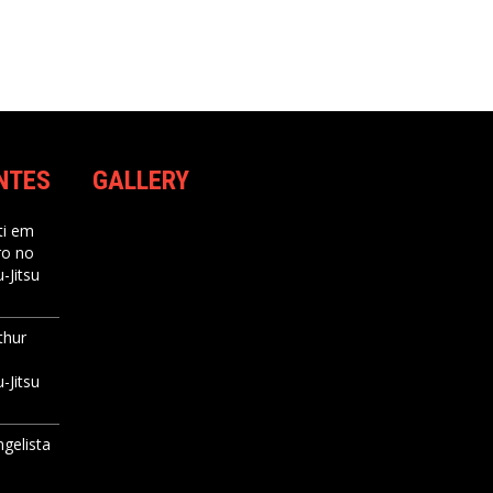
NTES
GALLERY
i
em
ro no
-Jitsu
thur
-Jitsu
ngelista