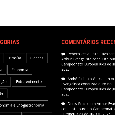
GORIAS
COMENTÁRIOS RECE
Rebeca kesia Leite Cavalcant
Brasília
Cidades
Arthur Evangelista conquista ou
Campeonato Europeu Kids de Jiu
2025
ra
Economia
André Pinheiro Garcia
em
Ar
ação
Entretenimento
Evangelista conquista ouro no
Campeonato Europeu Kids de Jiu
te
2025
Denis Prucoli
em
Arthur Eva
onomia e Enogastronomia
conquista ouro no Campeonato
Europeu Kids de Jiu-Jitsu 2025