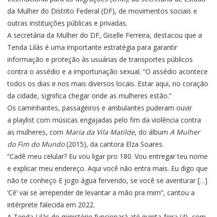
da Mulher do Distrito Federal (DF), de movimentos sociais e
outras instituições públicas e privadas.
A secretária da Mulher do DF, Giselle Ferreira, destacou que a
Tenda Lilás é uma importante estratégia para garantir
informação e proteção às usuárias de transportes públicos
contra o assédio e a importunação sexual. “O assédio acontece
todos os dias e nos mais diversos locais. Estar aqui, no coração
da cidade, significa chegar onde as mulheres estão.”
Os caminhantes, passageiros e ambulantes puderam ouvir
a playlist com músicas engajadas pelo fim da violência contra
as mulheres, com
Maria da Vila Matilde
, do álbum
A Mulher
do Fim do Mundo
(2015), da cantora Elza Soares.
“Cadê meu celular? Eu vou ligar pro 180. Vou entregar teu nome
e explicar meu endereço. Aqui você não entra mais. Eu digo que
não te conheço E jogo água fervendo, se você se aventurar […]
‘Cê’ vai se arrepender de levantar a mão pra mim”, cantou a
intérprete falecida em 2022.
A Tenda Lilás do ministério funcionará até quinta-feira (4), com