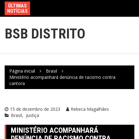
ÚLTIMAS
NOTÍCIAS
BSB DISTRITO
Página inicial
Brasil
Ministério acompanhará denúncia de racismo contra
cantora
15 de dezembro de 2023
Rebeca Magalhães
Brasil
Justiça
MINISTÉRIO ACOMPANHARÁ
DENÚNCIA DE RACISMO CONTRA