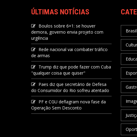
ÚLTIMAS NOTÍCIAS
CATE
Boulos sobre 6×1: se houver
Brasil
demora, governo envia projeto com
urgência
Cultu
Rede nacional vai combater tráfico
de armas
Educ
Trump diz que pode fazer com Cuba
"qualquer coisa que quiser"
Espor
Paes diz que secretário de Defesa
Gastr
do Consumidor do Rio sofreu atentado
Image
PF e CGU deflagram nova fase da
Operação Sem Desconto
Justiç
Oport