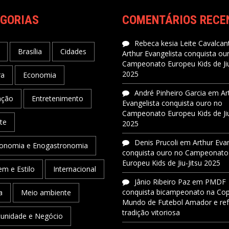
GORIAS
COMENTÁRIOS RECE
Rebeca kesia Leite Cavalcant
Brasília
Cidades
Arthur Evangelista conquista ou
Campeonato Europeu Kids de Jiu
2025
ra
Economia
André Pinheiro Garcia
em
Ar
ação
Entretenimento
Evangelista conquista ouro no
Campeonato Europeu Kids de Jiu
te
2025
Denis Prucoli
em
Arthur Eva
onomia e Enogastronomia
conquista ouro no Campeonato
Europeu Kids de Jiu-Jitsu 2025
m e Estilo
Internacional
Jânio Ribeiro Paz
em
PMDF
conquista bicampeonato na Co
a
Meio ambiente
Mundo de Futebol Amador e re
tradição vitoriosa
unidade e Negócio