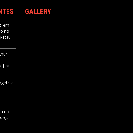
NTES
GALLERY
i
em
ro no
-Jitsu
thur
-Jitsu
ngelista
pa do
força