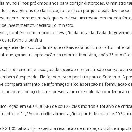
ia mundial nos próximos anos para corrigir distorções. O ministro ta
ador das agências de classificação de risco) porque o país deve pou
vestimento. Porque um país que não deve um tostão em moeda forte
de investimento”, declarou o ministro.
bet, também comemorou a elevação da nota da dívida do governo bra
da reforma tributária.
a agência de risco confirma que o País está no rumo certo. Entre tan
 que garantiu a aprovação da reforma tributária, após 35 anos”, escr
salas de cinema e espaços de exibição comercial são obrigados a ve
o, também é esperado. Ele foi nomeado por Lula para o Supremo. A pos
lve compartilhamento de informação e colaboração na formulação de
 e do novo arcabouço fiscal representa um exemplo da coordenação e
ico. Ação em Guarujá (SP) deixou 28 civis mortos e foi alvo de crítica
nto de 51,9% no auxílio-alimentação a partir de maio de 2024, mas 
$ 1,05 bilhão diz respeito à resolução de uma ação civil de improbid