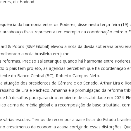
nsequência da harmonia entre os Poderes, disse nesta terça-feira (1
ovo arcabouço fiscal representa um exemplo da coordenação entre o 
dard & Poor’s (S&P Global) elevou a nota da dívida soberana brasileira
 melhorado
a nota brasileira em julho.
 reformas. Preciso salientar que quando há harmonia entre Podere
do o país tem projeto, as agências percebem que há coordenação em
idente do Banco Central (BC), Roberto Campos Neto.
a atuação dos presidentes da Câmara e do Senado, Arthur Lira e Rod
trabalho de Lira e Pacheco. Amanhã é a promulgação da reforma tribu
e há desafios para garantir o ambiente de estabilidade em 2024. Ele 
ico acima da média global e a recomposição da base tributária, com
várias escolas. Temos de recompor a base fiscal do Estado brasileiro
prio crescimento da economia acaba corrigindo essas distorções. Que