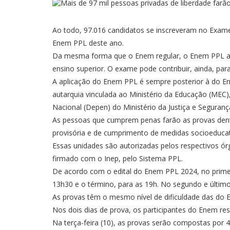
Ao todo, 97.016 candidatos se inscreveram no Exame
Enem PPL deste ano.
Da mesma forma que o Enem regular, o Enem PPL ava
ensino superior. O exame pode contribuir, ainda, par
A aplicação do Enem PPL é sempre posterior à do Enem
autarquia vinculada ao Ministério da Educação (MEC),
Nacional (Depen) do Ministério da Justiça e Seguranç
As pessoas que cumprem penas farão as provas dentro
provisória e de cumprimento de medidas socioeducati
Essas unidades são autorizadas pelos respectivos ó
firmado com o Inep, pelo Sistema PPL.
De acordo com o
edital
do Enem PPL 2024, no primeir
13h30 e o término, para as 19h. No segundo e últim
As provas têm o mesmo nível de dificuldade das do
E
Nos dois dias de prova, os participantes do Enem r
Na terça-feira (10), as provas serão compostas por 45