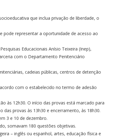
cioeducativa que inclua privação de liberdade, o
e pode representar a oportunidade de acesso ao
esquisas Educacionais Anísio Teixeira (Inep),
 parceria com o Departamento Penitenciário
itenciárias, cadeias públicas, centros de detenção
de acordo com o estabelecido no termo de adesão
ção às 12h30. O início das provas está marcado para
cio das provas às 13h30 e encerramento, às 18h30.
 em 3 e 10 de dezembro.
odo, somavam 180 questões objetivas.
eira – inglês ou espanhol, artes, educação física e