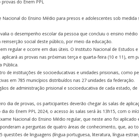
 Nacional do Ensino Médio para presos e adolescentes sob medida so
lia o desempenho escolar da pessoa que concluiu o ensino médio 
a reinserção social deste público, por meio da educação.
 regular e ocorre em dias úteis. O Instituto Nacional de Estudos e P
 aplicará as provas nas próximas terça e quarta-feira (10 e 11), em
a Pública.
 de instituições de socioeducativas e unidades prisionais, como pen
vas em 785 municípios distribuídos nas 27 unidades da federação.
rgãos de administração prisional e socioeducativa de cada estado, 
o dia de provas, os participantes deverão chegar às salas de aplica
o dia do Enem PPL 2024, o acesso às salas será às 13h15, com o iní
xame Nacional do Ensino Médio regular
, que neste ano foi aplicado
esponderam a perguntas de quatro áreas de conhecimento, que, ao t
 questões de linguagens (língua portuguesa, literatura, língua estrang