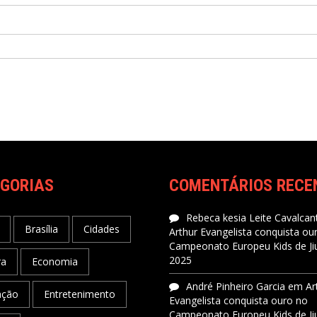
GORIAS
COMENTÁRIOS RECE
Rebeca kesia Leite Cavalcant
Brasília
Cidades
Arthur Evangelista conquista ou
Campeonato Europeu Kids de Jiu
2025
ra
Economia
André Pinheiro Garcia
em
Ar
ação
Entretenimento
Evangelista conquista ouro no
Campeonato Europeu Kids de Jiu