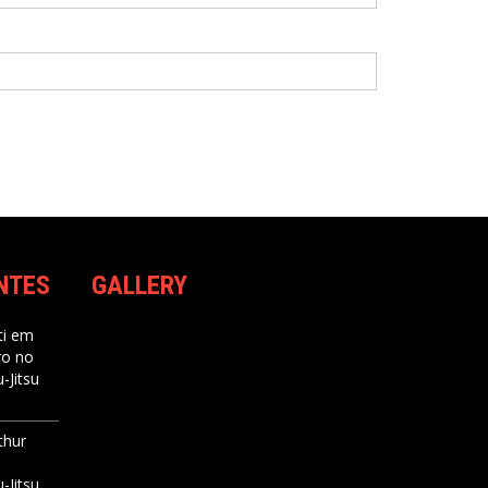
NTES
GALLERY
i
em
ro no
-Jitsu
thur
-Jitsu