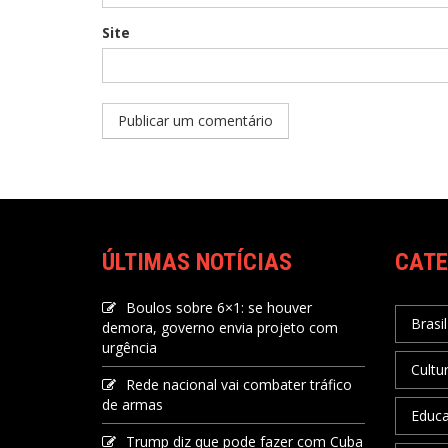
Site
ÚLTIMAS NOTÍCIAS
CATE
Boulos sobre 6×1: se houver
Brasil
demora, governo envia projeto com
urgência
Cultu
Rede nacional vai combater tráfico
de armas
Educ
Trump diz que pode fazer com Cuba