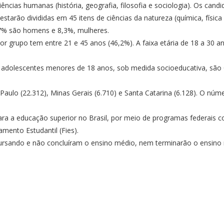
ências humanas (história, geografia, filosofia e sociologia). Os ca
 estarão divididas em 45 itens de ciências da natureza (química, física
,7% são homens e 8,3%, mulheres.
r grupo tem entre 21 e 45 anos (46,2%). A faixa etária de 18 a 30 a
adolescentes menores de 18 anos, sob medida socioeducativa, são 0
aulo (22.312), Minas Gerais (6.710) e Santa Catarina (6.128). O
númer
ara a educação superior no Brasil, por meio de programas federais 
mento Estudantil (Fies).
ursando e não concluíram o ensino médio, nem terminarão o ensino 