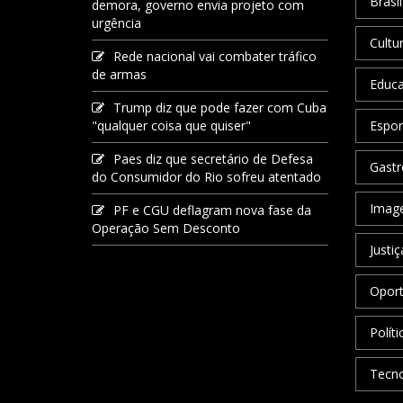
Brasil
demora, governo envia projeto com
urgência
Cultu
Rede nacional vai combater tráfico
de armas
Educ
Trump diz que pode fazer com Cuba
"qualquer coisa que quiser"
Espor
Paes diz que secretário de Defesa
Gastr
do Consumidor do Rio sofreu atentado
Image
PF e CGU deflagram nova fase da
Operação Sem Desconto
Justiç
Oport
Políti
Tecno