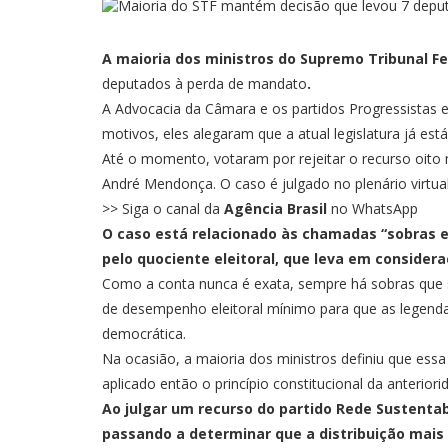
A maioria dos ministros do Supremo Tribunal F
deputados à perda de mandato
.
A Advocacia da Câmara e os partidos Progressistas 
motivos, eles alegaram que a atual legislatura já est
Até o momento, votaram por rejeitar o recurso oito m
André Mendonça. O caso é julgado no plenário virtual
>> Siga o canal da
Agência Brasil
no WhatsApp
O caso está relacionado às chamadas “sobras el
pelo quociente eleitoral, que leva em consider
Como a conta nunca é exata, sempre há sobras que sã
de desempenho eleitoral mínimo para que as legendas
democrática.
Na ocasião, a maioria dos ministros definiu que essa 
aplicado então o princípio constitucional da anteri
Ao julgar um recurso do partido Rede Sustentab
passando a determinar que a distribuição mais a