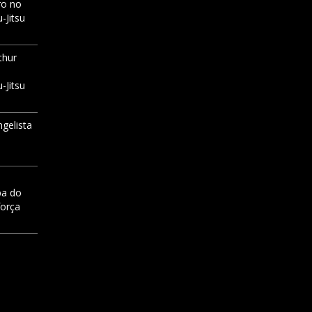
ro no
-Jitsu
thur
-Jitsu
ngelista
pa do
força