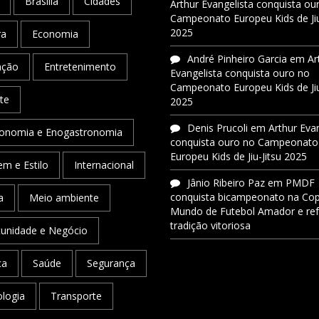
Brasília
Cidades
Arthur Evangelista conquista ou
Campeonato Europeu Kids de Jiu
2025
ra
Economia
André Pinheiro Garcia
em
Ar
ação
Entretenimento
Evangelista conquista ouro no
Campeonato Europeu Kids de Jiu
te
2025
Denis Prucoli
em
Arthur Eva
onomia e Enogastronomia
conquista ouro no Campeonato
Europeu Kids de Jiu-Jitsu 2025
m e Estilo
Internacional
Jânio Ribeiro Paz
em
PMDF
conquista bicampeonato na Co
a
Meio ambiente
Mundo de Futebol Amador e re
tradição vitoriosa
unidade e Negócio
ca
Saúde
Segurança
logia
Transporte