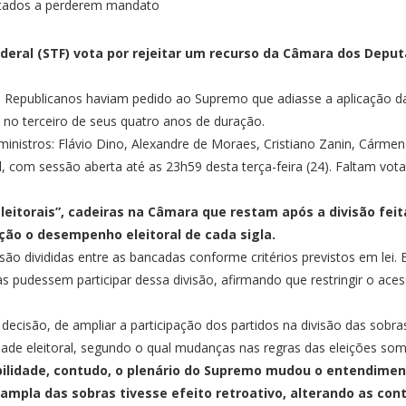
ederal (STF) vota por rejeitar um recurso da Câmara dos Dep
e Republicanos haviam pedido ao Supremo que adiasse a aplicação da
á no terceiro de seus quatro anos de duração.
inistros: Flávio Dino, Alexandre de Moraes, Cristiano Zanin, Cármen
, com sessão aberta até as 23h59 desta terça-feira (24). Faltam vot
eitorais”, cadeiras na Câmara que restam após a divisão feit
ação o desempenho eleitoral de cada sigla.
o divididas entre as bancadas conforme critérios previstos em lei.
 pudessem participar dessa divisão, afirmando que restringir o aces
decisão, de ampliar a participação dos partidos na divisão das sobras,
oridade eleitoral, segundo o qual mudanças nas regras das eleições 
ilidade, contudo, o plenário do Supremo mudou o entendiment
mpla das sobras tivesse efeito retroativo, alterando as cont