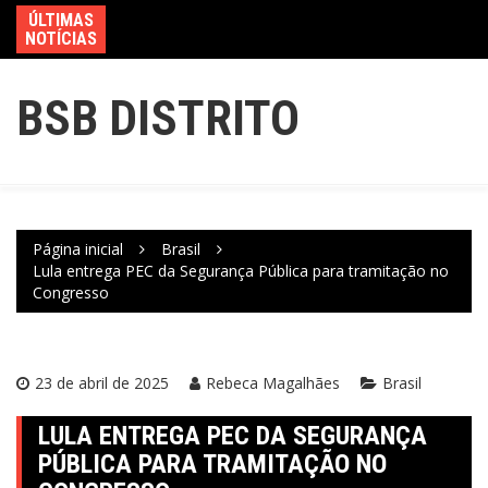
ÚLTIMAS
NOTÍCIAS
BSB DISTRITO
Página inicial
Brasil
Lula entrega PEC da Segurança Pública para tramitação no
Congresso
23 de abril de 2025
Rebeca Magalhães
Brasil
LULA ENTREGA PEC DA SEGURANÇA
PÚBLICA PARA TRAMITAÇÃO NO