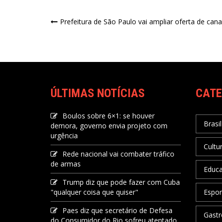
Prefeitura de São Paulo vai ampliar oferta de cana
ÚLTIMAS NOTÍCIAS
CATE
Boulos sobre 6×1: se houver
Brasil
demora, governo envia projeto com
urgência
Cultu
Rede nacional vai combater tráfico
de armas
Educ
Trump diz que pode fazer com Cuba
"qualquer coisa que quiser"
Espor
Paes diz que secretário de Defesa
Gastr
do Consumidor do Rio sofreu atentado