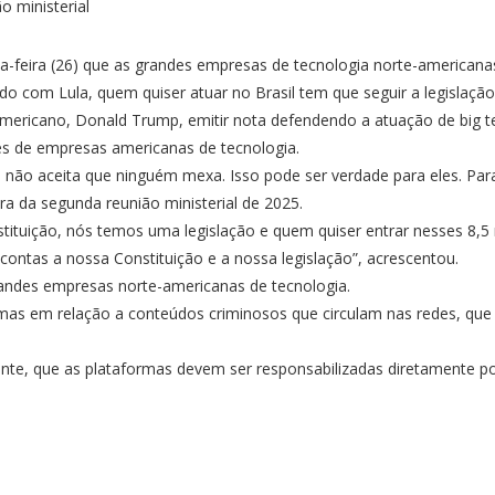
erça-feira (26) que as grandes empresas de tecnologia norte-american
 com Lula, quem quiser atuar no Brasil tem que seguir a legislação
americano, Donald Trump, emitir nota defendendo a atuação de big 
es de empresas americanas de tecnologia.
e não aceita que ninguém mexa. Isso pode ser verdade para eles. Pa
ra da segunda reunião ministerial de 2025.
tuição, nós temos uma legislação e quem quiser entrar nesses 8,5
contas a nossa Constituição e a nossa legislação”, acrescentou.
randes empresas norte-americanas de tecnologia
.
ormas em relação a conteúdos criminosos que circulam nas redes, qu
ente, que as
plataformas devem ser responsabilizadas diretamente por