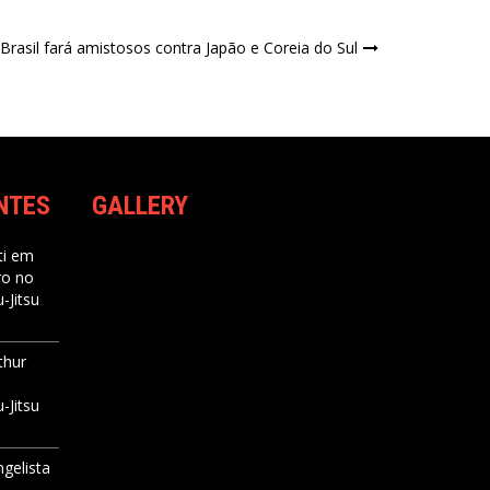
 Brasil fará amistosos contra Japão e Coreia do Sul
NTES
GALLERY
i
em
ro no
-Jitsu
thur
-Jitsu
ngelista