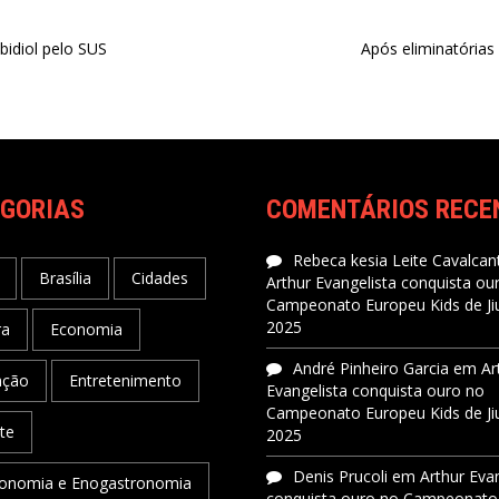
bidiol pelo SUS
Após eliminatórias
GORIAS
COMENTÁRIOS RECE
Rebeca kesia Leite Cavalcant
Brasília
Cidades
Arthur Evangelista conquista ou
Campeonato Europeu Kids de Jiu
2025
ra
Economia
André Pinheiro Garcia
em
Ar
ação
Entretenimento
Evangelista conquista ouro no
Campeonato Europeu Kids de Jiu
te
2025
Denis Prucoli
em
Arthur Eva
onomia e Enogastronomia
conquista ouro no Campeonato