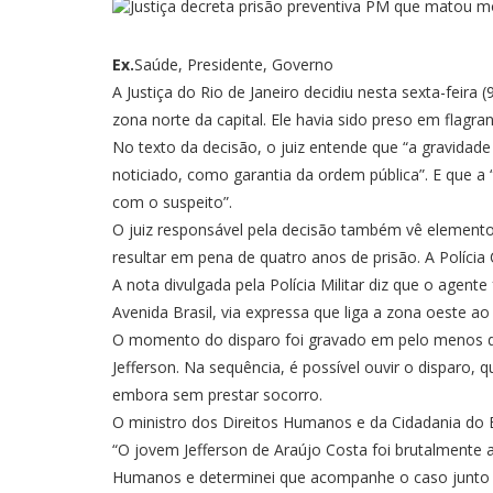
Ex.
Saúde, Presidente, Governo
A Justiça do Rio de Janeiro decidiu nesta sexta-feir
zona norte da capital. Ele havia sido preso em flagran
No texto da decisão, o juiz entende que “a gravidad
noticiado, como garantia da ordem pública”. E que a
com o suspeito”.
O juiz responsável pela decisão também vê elementos
resultar em pena de quatro anos de prisão. A Polícia
A nota divulgada pela Polícia Militar diz que o age
Avenida Brasil, via expressa que liga a zona oeste a
O momento do disparo foi gravado em pelo menos dois
Jefferson. Na sequência, é possível ouvir o disparo,
embora sem prestar socorro.
O ministro dos Direitos Humanos e da Cidadania do B
“O jovem Jefferson de Araújo Costa foi brutalmente a
Humanos e determinei que acompanhe o caso junto às