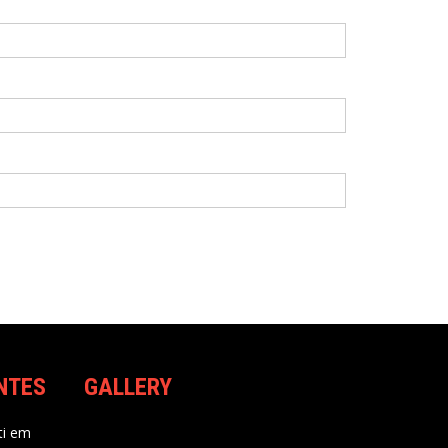
NTES
GALLERY
i
em