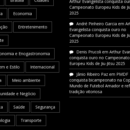
Brasília
Cidades
Arthur Evangelista conquista ou
Campeonato Europeu Kids de Jiu
2025
ra
Economia
André Pinheiro Garcia
em
Ar
ação
Entretenimento
Evangelista conquista ouro no
Campeonato Europeu Kids de Jiu
te
2025
Denis Prucoli
em
Arthur Eva
onomia e Enogastronomia
conquista ouro no Campeonato
Europeu Kids de Jiu-Jitsu 2025
m e Estilo
Internacional
Jânio Ribeiro Paz
em
PMDF
conquista bicampeonato na Co
a
Meio ambiente
Mundo de Futebol Amador e re
tradição vitoriosa
unidade e Negócio
ca
Saúde
Segurança
logia
Transporte