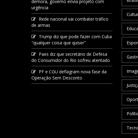
Brasil
demora, governo envia projeto com
urgência
Cultu
Rede nacional vai combater tráfico
de armas
Educ
Trump diz que pode fazer com Cuba
"qualquer coisa que quiser"
Espor
Paes diz que secretário de Defesa
Gastr
do Consumidor do Rio sofreu atentado
Image
PF e CGU deflagram nova fase da
Operação Sem Desconto
Justiç
Oport
Políti
Tecno