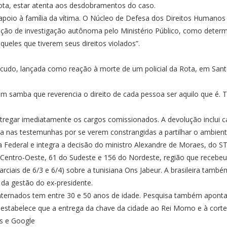
ota, estar atenta aos desdobramentos do caso.
 apoio à família da vítima. O Núcleo de Defesa dos Direitos Humanos
uração de investigação autônoma pelo Ministério Público, como deter
queles que tiverem seus direitos violados”.
cudo, lançada como reação à morte de um policial da Rota, em Santos
m samba que reverencia o direito de cada pessoa ser aquilo que é. 
egar imediatamente os cargos comissionados. A devolução inclui car
nça nas testemunhas por se verem constrangidas a partilhar o ambien
cia Federal e integra a decisão do ministro Alexandre de Moraes, do 
o Centro-Oeste, 61 do Sudeste e 156 do Nordeste, região que recebe
arciais de 6/3 e 6/4) sobre a tunisiana Ons Jabeur. A brasileira també
r da gestão do ex-presidente.
ternados tem entre 30 e 50 anos de idade. Pesquisa também aponta 
estabelece que a entrega da chave da cidade ao Rei Momo e à corte da
es e Google