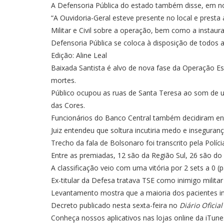
A Defensoria Pública do estado também disse, em n
“A Ouvidoria-Geral esteve presente no local e presta
Militar e Civil sobre a operação, bem como a insta
Defensoria Pública se coloca à disposição de todos a
Edição: Aline Leal
Baixada Santista é alvo de nova fase da Operação Es
mortes.
Público ocupou as ruas de Santa Teresa ao som de u
das Cores.
Funcionários do Banco Central também decidiram entr
Juiz entendeu que soltura incutiria medo e insegura
Trecho da fala de Bolsonaro foi transcrito pela Polí
Entre as premiadas, 12 são da Região Sul, 26 são d
A classificação veio com uma vitória por 2 sets a 0 (p
Ex-titular da Defesa tratava TSE como inimigo milita
Levantamento mostra que a maioria dos pacientes in
Decreto publicado nesta sexta-feira no
Diário Oficial
Conheça nossos aplicativos nas lojas online da iTun