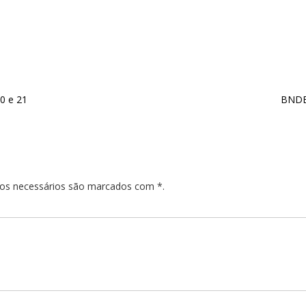
20 e 21
BNDES
pos necessários são marcados com *.