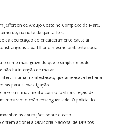
ovem Jefferson de Araújo Costa no Complexo da Maré,
poimento, na noite de quinta-feira.
dade da decretação do encarceramento cautelar
constrangidas a partilhar o mesmo ambiente social
a o
crime mais grave
do que o simples e pode
ue não há intenção de matar.
a intervir numa manifestação, que ameaçava fechar a
rovas para a investigação.
 e fazer um movimento com o fuzil na direção de
gens mostram o chão ensanguentado. O policial foi
companhar as apurações sobre o caso.
e ontem acionei a Ouvidoria Nacional de Direitos