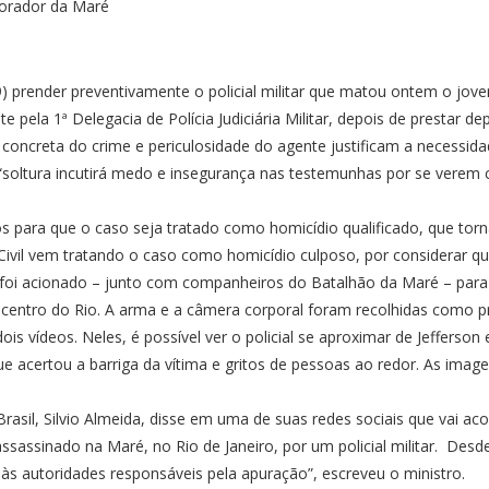
a (9) prender preventivamente o policial militar que matou ontem o j
te pela 1ª Delegacia de Polícia Judiciária Militar, depois de prestar de
e concreta do crime e periculosidade do agente justificam a necessi
 “soltura incutirá medo e insegurança nas testemunhas por se verem 
 para que o caso seja tratado como homicídio qualificado, que torn
 Civil vem tratando o caso como homicídio culposo, por considerar q
nte foi acionado – junto com companheiros do Batalhão da Maré – par
o centro do Rio. A arma e a câmera corporal foram recolhidas como p
 vídeos. Neles, é possível ver o policial se aproximar de Jefferson
 que acertou a barriga da vítima e gritos de pessoas ao redor. As ima
rasil, Silvio Almeida, disse em uma de suas redes sociais que vai a
ssassinado na Maré, no Rio de Janeiro, por um policial militar. Desd
 autoridades responsáveis pela apuração”, escreveu o ministro.