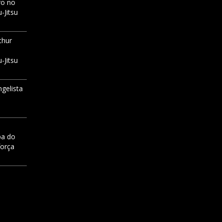
ro no
-Jitsu
thur
-Jitsu
ngelista
pa do
força