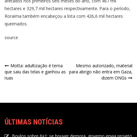
afetados nos primeiros seis meses do ano, com 467 mil
hectares e 329,7 mil hectares respectivamente. Para o período,
Roraima também encabeçou a lista com 426,6 mil hectares
queimados.
source
Motta: adultização é tema
Mesmo autorizado, material
que saiu das telas e ganhou as
para abrigo não entra em Gaza,
ruas
dizem ONGs
ÚLTIMAS NOTÍCIAS
Boulos sobre 6×1: se houver demora, governo envia projeto