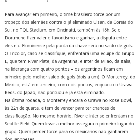
Para avançar em primeiro, o time brasileiro torce por um
tropeço dos alemães contra o já eliminado Ulsan, da Coreia do
Sul, no TQL Stadium, em Cincinatti, também às 16h. Se o
Dortmund fizer valer o favoritismo e ganhar, a disputa entre
eles e o Fluminense pela ponta da chave será no saldo de gols.
O Tricolor, caso se classifique, enfrentará uma equipe do Grupo
E, que tem River Plate, da Argentina, e Inter de Milão, da Itália,
na liderança com quatro pontos – os argentinos ficam em
primeiro pelo melhor saldo de gols (dois a um). O Monterrey, do
México, está em terceiro, com dois pontos, enquanto o Urawa
Reds, do Japão, não pontuou e já está eliminado.
Na última rodada, o Monterrey encara o Urawa no Rose Bowl,
às 22h de quarta, e tem de vencer para ter chances de
classificação. No mesmo horário, River e Inter se enfrentam no
Seattle Field. Quem levar a melhor assegura o primeiro lugar do
grupo. Quem perder torce para os mexicanos não ganharem
dos japoneses.