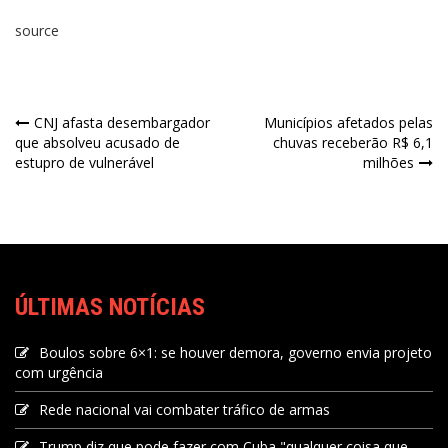
source
CNJ afasta desembargador
Municípios afetados pelas
que absolveu acusado de
chuvas receberão R$ 6,1
estupro de vulnerável
milhões
ÚLTIMAS NOTÍCIAS
Boulos sobre 6×1: se houver demora, governo envia projeto
com urgência
Rede nacional vai combater tráfico de armas
Trump diz que pode fazer com Cuba "qualquer coisa que