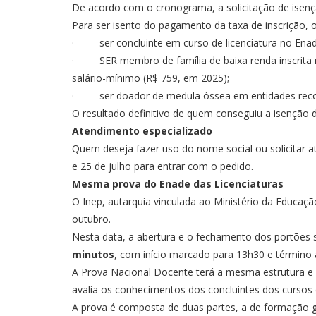
De acordo com o cronograma, a solicitação de isenção
Para ser isento do pagamento da taxa de inscrição, o
· ser concluinte em curso de licenciatura no Enade 
· SER membro de família de baixa renda inscrita n
salário-mínimo (R$ 759, em 2025);
· ser doador de medula óssea em entidades recon
O resultado definitivo de quem conseguiu a isenção
Atendimento especializado
Quem deseja fazer uso do nome social ou solicitar a
e 25 de julho para entrar com o pedido.
Mesma prova do Enade das Licenciaturas
O Inep, autarquia vinculada ao Ministério da Educaç
outubro.
Nesta data, a abertura e o fechamento dos portões se
minutos
, com início marcado para 13h30 e término
A Prova Nacional Docente terá a mesma estrutura e
avalia os conhecimentos dos concluintes dos cursos 
A prova é composta de duas partes, a de formação g