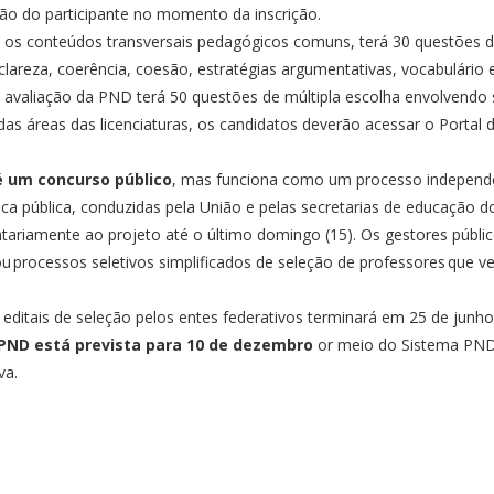
ação do participante no momento da inscrição.
os conteúdos transversais pedagógicos comuns, terá 30 questões de
lareza, coerência, coesão, estratégias argumentativas, vocabulário 
e avaliação da PND terá 50 questões de múltipla escolha envolvendo
 das áreas das licenciaturas, os candidatos deverão acessar o
Portal 
é um concurso público
, mas funciona como um processo independen
a pública, conduzidas pela União e pelas secretarias de educação do
ntariamente ao projeto até o último domingo (15). Os gestores públ
u processos seletivos simplificados de seleção de professores que v
.
 editais de seleção pelos entes federativos terminará em 25 de junh
a PND está prevista para 10 de dezembro
or meio do Sistema PND
va.