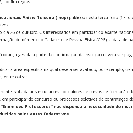
cacionais Anísio Teixeira (Inep)
publicou nesta terça-feira (17) o
razos.
o dia 26 de outubro. Os interessados em participar do exame naciona
ormação do número do Cadastro de Pessoa Física (CPF), a data de n
brança gerada a partir da confirmação da inscrição deverá ser paga a
dicar a área específica na qual deseja ser avaliado, por exemplo, c
ia, entre outras.
ente, voltada aos estudantes concluintes de cursos de formação de 
m participar de concurso ou processos seletivos de contratação de
 “Enem dos Professores” não dispensa a necessidade de inscr
nduzidas pelos entes federativos.