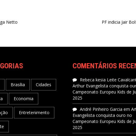
aga Netto
PF indicia Jair B
GORIAS
COMENTÁRIOS RECE
Rebeca kesia Leite Cavalcant
Brasília
Cidades
Arthur Evangelista conquista ou
Campeonato Europeu Kids de Jiu
2025
ra
Economia
André Pinheiro Garcia
em
Ar
ação
Entretenimento
Evangelista conquista ouro no
Campeonato Europeu Kids de Jiu
te
2025