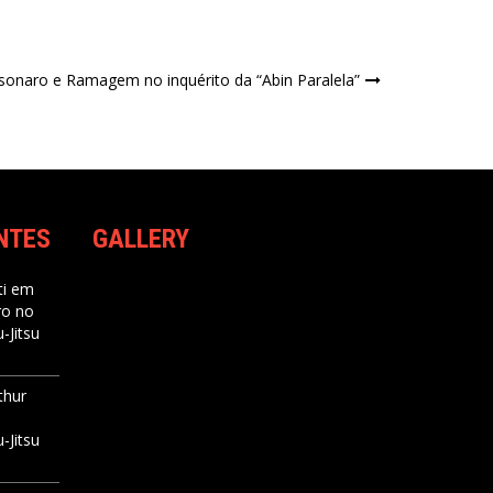
olsonaro e Ramagem no inquérito da “Abin Paralela”
NTES
GALLERY
i
em
ro no
-Jitsu
thur
-Jitsu