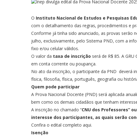
O
Instituto Nacional de Estudos e Pesquisas Edu
com o detalhamento das regras, procedimentos e p
Conforme já tinha sido anunciado, as provas serão n
julho
, exclusivamente, pelo
Sistema PND
, com a inf
fixo e/ou celular válidos.
O valor da
taxa de inscrição
será de R$ 85. A GRU Co
em conta corrente ou poupança.
No ato da inscrição, o participante da PND deverá in
física, filosofia, física, português, geografia ou histór
Quem pode participar
A Prova Nacional Docente (PND) será aplicada anualm
bem como os demais cidadãos que tenham interesse e
A inscrição no chamado “
CNU dos Professores” ou
interesse dos participantes, as quais serão co
Confira o edital completo
aqui
.
Isenção