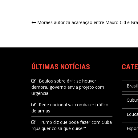
Moraes autoriza acareação entre Mauro Cid e Br
ÚLTIMAS NOTÍCIAS
CATE
Boulos sobre 6×1: se houver
Brasil
demora, governo envia projeto com
urgência
Cultu
Rede nacional vai combater tráfico
de armas
Educ
Trump diz que pode fazer com Cuba
"qualquer coisa que quiser"
Espor