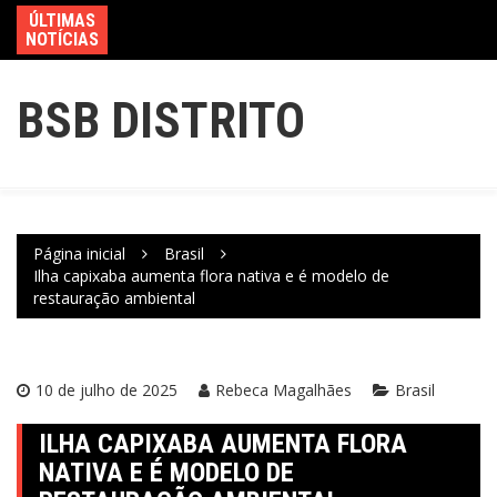
ÚLTIMAS
NOTÍCIAS
BSB DISTRITO
Página inicial
Brasil
Ilha capixaba aumenta flora nativa e é modelo de
restauração ambiental
10 de julho de 2025
Rebeca Magalhães
Brasil
ILHA CAPIXABA AUMENTA FLORA
NATIVA E É MODELO DE