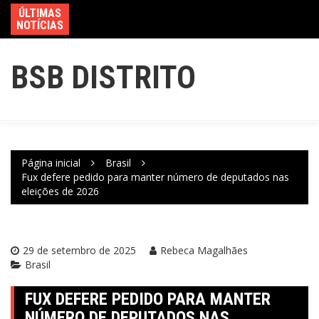
ÚLTIMAS
NOTÍCIAS
BSB DISTRITO
Página inicial
Brasil
Fux defere pedido para manter número de deputados nas
eleições de 2026
29 de setembro de 2025
Rebeca Magalhães
Brasil
FUX DEFERE PEDIDO PARA MANTER
NÚMERO DE DEPUTADOS NAS