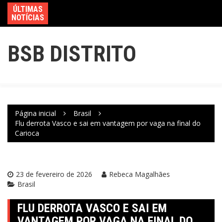
ÚLTIMAS
NOTÍCIAS
BSB DISTRITO
Página inicial
Brasil
Flu derrota Vasco e sai em vantagem por vaga na final do
Carioca
23 de fevereiro de 2026
Rebeca Magalhães
Brasil
FLU DERROTA VASCO E SAI EM
VANTAGEM POR VAGA NA FINAL DO