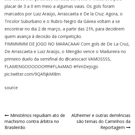
placar de 3 a 0 em meio a algumas vaias. Os gols foram
marcados por Luiz Araújo, Arrascaeta e De la Cruz. Agora, o
Tricolor Suburbano e o Rubro-Negro da Gávea voltam a se
encontrar no dia 2 de março, a partir das 21h, para decidirem
quem avança à decisão da competição.
FIMMMMM DE JOGO NO MARACAAA! Com gols de De La Cruz,
De Arrascaeta e Luiz Araújo, o Mengão vence o Madureira no
primeiro duelo da semifinal do
@cariocao
! VAMOSSSS,
FLAMENGOOOOOO!!!!!!
#FLAxMAD
#FimDeJogo
pic.twitter.com/9QAfqkMI8m
source
Ministérios repudiam ato de
Alzheimer e outras demências
machismo contra árbitra no
são temas do Caminhos da
Brasileirão
Reportagem