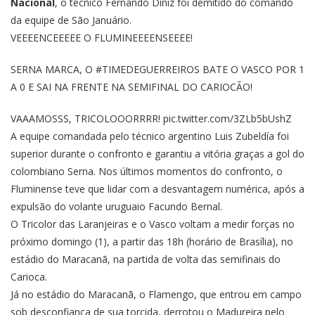
Nacional
, o técnico Fernando Diniz foi demitido do comando
da equipe de São Januário.
VEEEENCEEEEE O FLUMINEEEENSEEEE!
SERNA MARCA, O
#TIMEDEGUERREIROS
BATE O VASCO POR 1
A 0 E SAI NA FRENTE NA SEMIFINAL DO CARIOCÃO!
VAAAMOSSS, TRICOLOOORRRR!
pic.twitter.com/3ZLb5bUshZ
A equipe comandada pelo técnico argentino Luis Zubeldía foi
superior durante o confronto e garantiu a vitória graças a gol do
colombiano Serna. Nos últimos momentos do confronto, o
Fluminense teve que lidar com a desvantagem numérica, após a
expulsão do volante uruguaio Facundo Bernal.
O Tricolor das Laranjeiras e o Vasco voltam a medir forças no
próximo domingo (1), a partir das 18h (horário de Brasília), no
estádio do Maracanã, na partida de volta das semifinais do
Carioca.
Já no estádio do Maracanã, o Flamengo, que entrou em campo
sob desconfiança de sua torcida, derrotou o Madureira pelo