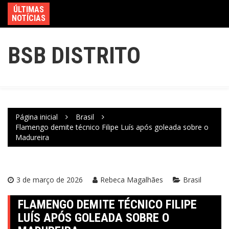
ÚLTIMAS
NOTÍCIAS
BSB DISTRITO
Página inicial
Brasil
Flamengo demite técnico Filipe Luís após goleada sobre o
Madureira
3 de março de 2026
Rebeca Magalhães
Brasil
FLAMENGO DEMITE TÉCNICO FILIPE
LUÍS APÓS GOLEADA SOBRE O