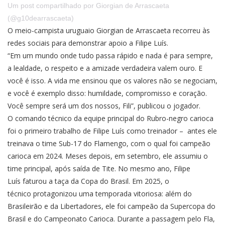
Um post compartilhado por Giorgian de Arrascaeta
(@g10dearrascaeta)
O meio-campista uruguaio Giorgian de Arrascaeta recorreu às
redes sociais para demonstrar apoio a Filipe Luís.
“Em um mundo onde tudo passa rápido e nada é para sempre,
a lealdade, o respeito e a amizade verdadeira valem ouro. E
você é isso. A vida me ensinou que os valores não se negociam,
e você é exemplo disso: humildade, compromisso e coração.
Você sempre será um dos nossos, Fili”, publicou o jogador.
O comando técnico da equipe principal do Rubro-negro carioca
foi o primeiro trabalho de Filipe Luís como treinador – antes ele
treinava o time Sub-17 do Flamengo, com o qual foi campeão
carioca em 2024. Meses depois, em setembro, ele assumiu o
time principal, após saída de Tite. No mesmo ano, Filipe
Luís faturou a taça da Copa do Brasil. Em 2025, o
técnico protagonizou uma temporada vitoriosa: além do
Brasileirão e da Libertadores, ele foi campeão da Supercopa do
Brasil e do Campeonato Carioca. Durante a passagem pelo Fla,