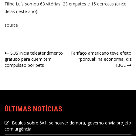
Filipe Luís somou 63 vitórias, 23 empates e 15 derrotas (cinco
delas neste ano).
source
SUS inicia teleatendimento
Tarifaço americano teve efeito
gratuito para quem tem
“pontual” na economia, diz
compulsão por bets
IBGE
ÚLTIMAS NOTÍCIAS
Boulos sobre 6×1: se houver demora, governo envia projeto
com urgência