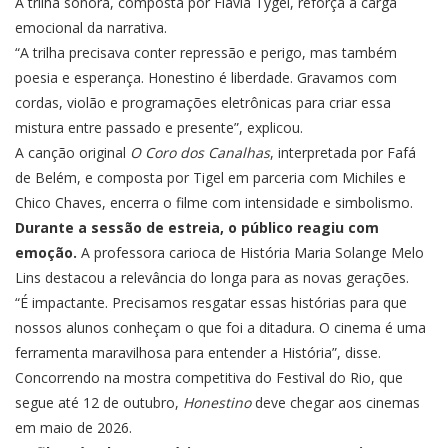
A trilha sonora, composta por Flávia Tygel, reforça a carga
emocional da narrativa.
“A trilha precisava conter repressão e perigo, mas também
poesia e esperança. Honestino é liberdade. Gravamos com
cordas, violão e programações eletrônicas para criar essa
mistura entre passado e presente”, explicou.
A canção original
O Coro dos Canalhas
, interpretada por Fafá
de Belém, e composta por Tigel em parceria com Michiles e
Chico Chaves, encerra o filme com intensidade e simbolismo.
Durante a sessão de estreia, o público reagiu com
emoção.
A professora carioca de História Maria Solange Melo
Lins destacou a relevância do longa para as novas gerações.
“É impactante. Precisamos resgatar essas histórias para que
nossos alunos conheçam o que foi a ditadura. O cinema é uma
ferramenta maravilhosa para entender a História”, disse.
Concorrendo na mostra competitiva do Festival do Rio, que
segue até 12 de outubro,
Honestino
deve chegar aos cinemas
em maio de 2026.