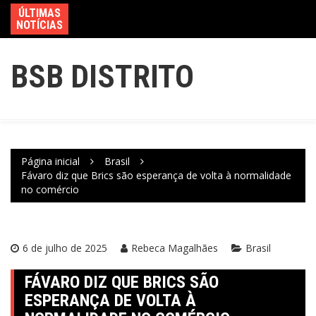
ÚLTIMAS
NOTÍCIAS
BSB DISTRITO
Página inicial
Brasil
Fávaro diz que Brics são esperança de volta à normalidade
no comércio
6 de julho de 2025
Rebeca Magalhães
Brasil
FÁVARO DIZ QUE BRICS SÃO
ESPERANÇA DE VOLTA À