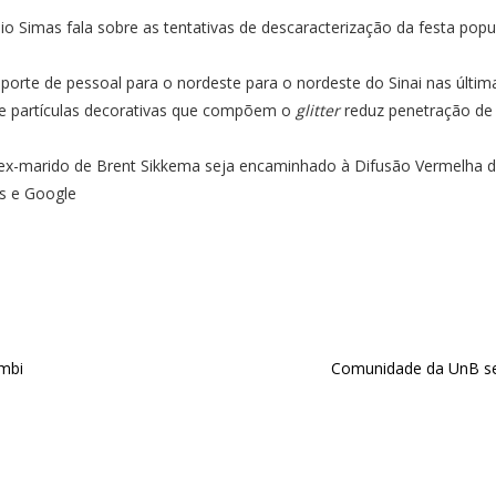
nio Simas fala sobre as tentativas de descaracterização da festa popu
nsporte de pessoal para o nordeste para o nordeste do Sinai nas últ
e partículas decorativas que compõem o
glitter
reduz penetração de 
ex-marido de Brent Sikkema seja encaminhado à Difusão Vermelha da 
es e Google
mbi
Comunidade da UnB se 