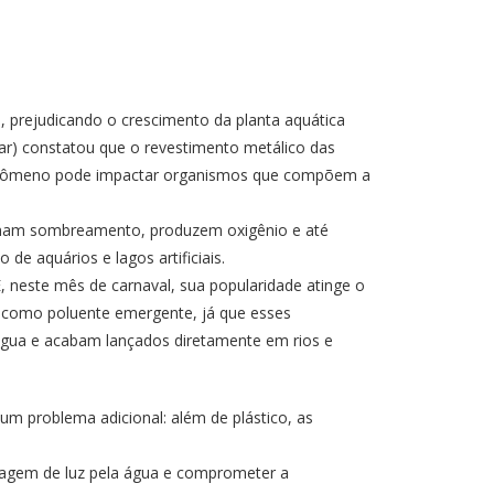
, prejudicando o crescimento da planta aquática
ar) constatou que o revestimento metálico das
O fenômeno pode impactar organismos que compõem a
cionam sombreamento, produzem oxigênio e até
e aquários e lagos artificiais.
 neste mês de carnaval, sua popularidade atinge o
l como poluente emergente, já que esses
 água e acabam lançados diretamente em rios e
m problema adicional: além de plástico, as
sagem de luz pela água e comprometer a