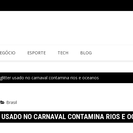
EGÓCIO
ESPORTE
TECH
BLOG
litter usado no carnaval contamina rios e oceanos
Brasil
 USADO NO CARNAVAL CONTAMINA RIOS E 