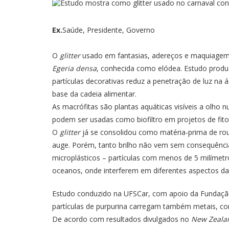
Ex.
Saúde, Presidente, Governo
O
glitter
usado em fantasias, adereços e maquiagem n
Egeria densa
, conhecida como elódea. Estudo produ
partículas decorativas reduz a penetração de luz 
base da cadeia alimentar.
As macrófitas são plantas aquáticas visíveis a olho
podem ser usadas como biofiltro em projetos de fito
O
glitter
já se consolidou como matéria-prima de rou
auge. Porém, tanto brilho não vem sem consequência
microplásticos – partículas com menos de 5 milímetr
oceanos, onde interferem em diferentes aspectos da 
Estudo conduzido na UFSCar, com apoio da Fundação 
partículas de purpurina carregam também metais, co
De acordo com resultados divulgados no
New Zealan