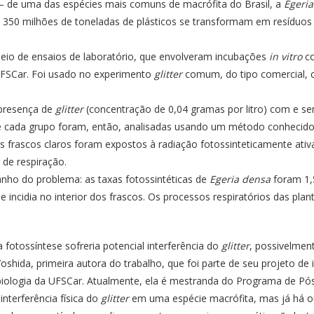
– de uma das espécies mais comuns de macrófita do Brasil, a
Egeri
350 milhões de toneladas de plásticos se transformam em resíduo
io de ensaios de laboratório, que envolveram incubações
in vitro
c
UFSCar. Foi usado no experimento
glitter
comum, do tipo comercial, c
presença de
glitter
(concentração de 0,04 gramas por litro) com e se
s de cada grupo foram, então, analisadas usando um método conhecido
s frascos claros foram expostos à radiação fotossinteticamente ati
 de respiração.
nho do problema: as taxas fotossintéticas de
Egeria densa
foram 1,
e incidia no interior dos frascos. Os processos respiratórios das 
 fotossíntese sofreria potencial interferência do
glitter
, possivelment
shida, primeira autora do trabalho, que foi parte de seu projeto de i
logia da UFSCar. Atualmente, ela é mestranda do Programa de Pós
nterferência física do
glitter
em uma espécie macrófita, mas já há ou