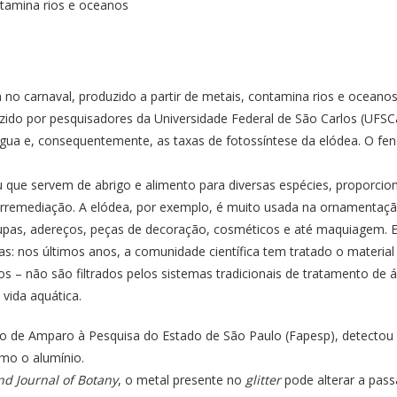
o carnaval, produzido a partir de metais, contamina rios e oceanos
zido por pesquisadores da Universidade Federal de São Carlos (UFSC
na água e, consequentemente, as taxas de fotossíntese da elódea. 
 nu que servem de abrigo e alimento para diversas espécies, propor
rremediação. A elódea, por exemplo, é muito usada na ornamentação d
pas, adereços, peças de decoração, cosméticos e até maquiagem. E,
s: nos últimos anos, a comunidade científica tem tratado o materia
os – não são filtrados pelos sistemas tradicionais de tratamento de
vida aquática.
de Amparo à Pesquisa do Estado de São Paulo (Fapesp), detectou u
mo o alumínio.
d Journal of Botany
, o metal presente no
glitter
pode alterar a pas