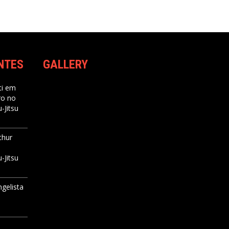
NTES
GALLERY
i
em
ro no
-Jitsu
thur
-Jitsu
ngelista