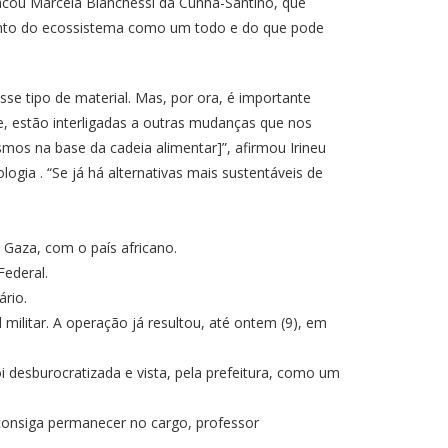
tacou Marcela Bianchessi da Cunha-Santino, que
ento do ecossistema como um todo e do que pode
 tipo de material. Mas, por ora, é importante
e, estão interligadas a outras mudanças que nos
mos na base da cadeia alimentar]”, afirmou Irineu
ia . “Se já há alternativas mais sustentáveis de
de Gaza, com o país africano.
Federal.
ário.
militar. A operação já resultou, até ontem (9), em
i desburocratizada e vista, pela prefeitura, como um
consiga permanecer no cargo, professor