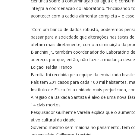
científica sobre a contaminação da água e o consum
integra a coordenação do laboratório. “Encaixand
acontecer com a cadeia alimentar completa – e esse 
“Com um banco de dados robusto, poderemos pensar 
passar para a sociedade que alterações nas taxas de
afetam mais diretamente, como a diminuição da produ
Bianchini Jr., também coordenador do Laboratório d
adereço, por que, então, não fazer a mudança desde 
Edição: Nádia Franco
Família foi recebida pela equipe da embaixada brasile
País tem 201 casos para cada 100 mil habitantes, mas
Instituto de Física foi a unidade mais prejudicada, c
A região da Baixada Santista é alvo de uma nova fase
14 civis mortos.
Pesquisador Guilherme Varella explica que o aumento 
ativo cultural da cidade.
Governo mesmo sem maioria no parlamento, tem condi
universitário Guillermo Mastrini .