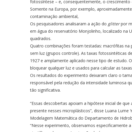
fotossíntese – e, consequentemente, o crescimento 
Somente na Europa, por exemplo, aproximadamente 
contaminação ambiental,
Os pesquisadores analisaram a ação do
glitter
por me
em água do reservatório Monjolinho, localizado na 
quadrados.
Quatro combinações foram testadas: macrófitas na 
sem luz (grupos controle). As taxas fotossintética
1927 e amplamente aplicado nesse tipo de estudo. O
bloquear qualquer luz e usados para calcular as taxas
Os resultados do experimento deixaram claro o tama
responsável pela redução da intensidade luminosa qu
tão significativa.
“Essas descobertas apoiam a hipótese inicial de que a
presente nesses microplásticos”, disse Luana Lume Yo
Modelagem Matemática do Departamento de Hidrobio
“Nesse experimento, observamos especificamente a i