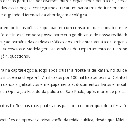
o dessas partículas por diversos outros organismos aquáticos”, des
o todas essas peças, conseguimos traçar um panorama do funcionam
é o grande diferencial da abordagem ecológica.”
em políticas públicas que pautem um consumo mais consciente desse
 fotossíntese, embora possa parecer algo distante de nossa realidad
ção primária das cadeias tróficas dos ambientes aquáticos [organis
e Bioensaios e Modelagem Matemática do Departamento de Hidrobiolog
já?”, questionou.
ira na capital egípcia, logo após cruzar a fronteira de Rafah, no sul 
 incidência chega a 1,7 mil casos por 100 mil habitantes no Distrito 
om danos significativos em equipamentos, documentos, livros e mobili
 da Operação Escudo da polícia de São Paulo, após morte de policial 
dos foliões nas ruas paulistanas passou a ocorrer quando a festa fo
ções de aprovar a privatização da mídia pública, desde que Milei 