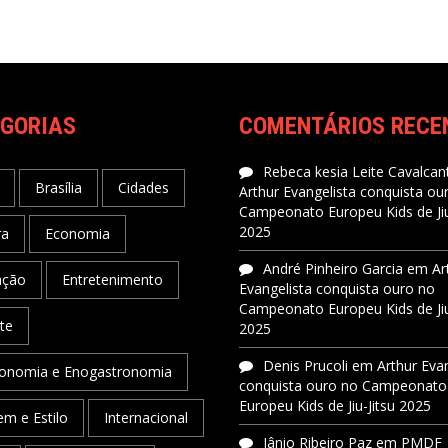
GORIAS
COMENTÁRIOS RECE
Rebeca kesia Leite Cavalcant
Brasília
Cidades
Arthur Evangelista conquista ou
Campeonato Europeu Kids de Jiu
2025
ra
Economia
André Pinheiro Garcia
em
Ar
ação
Entretenimento
Evangelista conquista ouro no
Campeonato Europeu Kids de Jiu
te
2025
Denis Prucoli
em
Arthur Eva
onomia e Enogastronomia
conquista ouro no Campeonato
Europeu Kids de Jiu-Jitsu 2025
m e Estilo
Internacional
Jânio Ribeiro Paz
em
PMDF