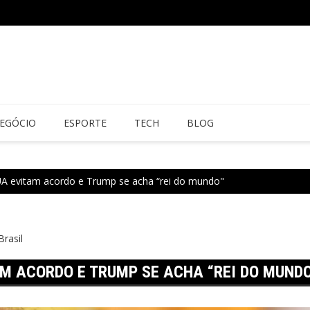
EGÓCIO
ESPORTE
TECH
BLOG
UA evitam acordo e Trump se acha “rei do mundo"
Brasil
AM ACORDO E TRUMP SE ACHA “REI DO MUND