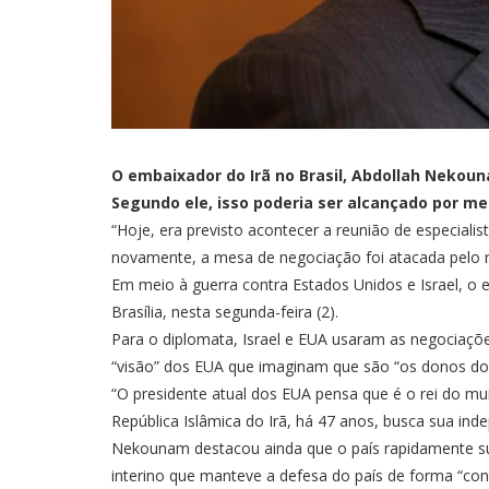
O embaixador do Irã no Brasil, Abdollah Nekou
Segundo ele, isso poderia ser alcançado por m
“Hoje, era previsto acontecer a reunião de especiali
novamente, a mesa de negociação foi atacada pelo reg
Em meio à guerra contra Estados Unidos e Israel, o
Brasília, nesta segunda-feira (2).
Para o diplomata, Israel e EUA usaram as negociaçõ
“visão” dos EUA que imaginam que são “os donos do
“O presidente atual dos EUA pensa que é o rei do mu
República Islâmica do Irã, há 47 anos, busca sua ind
Nekounam destacou ainda que o país rapidamente su
interino
que manteve a defesa do país de forma “cont