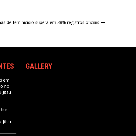
as de feminicídio supera em 38% registros oficiais
NTES
GALLERY
i
em
ro no
-Jitsu
thur
-Jitsu