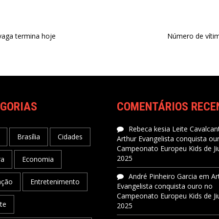
vaga termina hoje
Número de vítim
GORIAS
COMENTÁRIOS RECE
Rebeca kesia Leite Cavalcant
Brasília
Cidades
Arthur Evangelista conquista ou
Campeonato Europeu Kids de Jiu
2025
ra
Economia
André Pinheiro Garcia
em
Ar
ação
Entretenimento
Evangelista conquista ouro no
Campeonato Europeu Kids de Jiu
te
2025