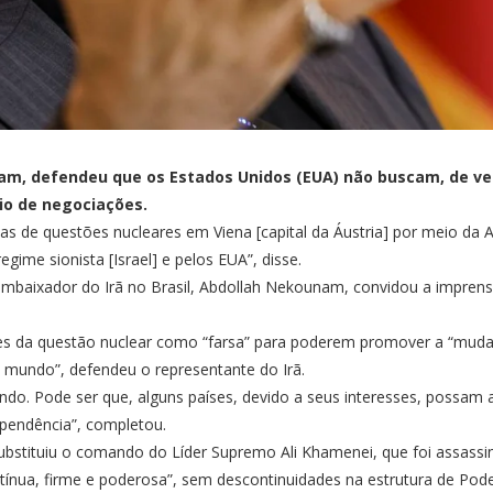
nam, defendeu que os Estados Unidos (EUA) não buscam, de ve
eio de negociações.
stas de questões nucleares em Viena [capital da Áustria] por meio da 
ime sionista [Israel] e pelos EUA”, disse.
 embaixador do Irã no Brasil, Abdollah Nekounam, convidou a impren
es da questão nuclear como “farsa” para poderem promover a “mudan
 mundo”, defendeu o representante do Irã.
ndo. Pode ser que, alguns países, devido a seus interesses, possam 
ependência”, completou.
bstituiu o comando do Líder Supremo Ali Khamenei, que foi assassi
ínua, firme e poderosa”, sem descontinuidades na estrutura de Pode