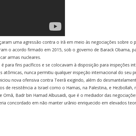
çaram uma agressão contra o Irã em meio às negociações sobre o pro
am o acordo firmado em 2015, sob o governo de Barack Obama, par
car armas nucleares.
a
é para fins pacíficos e se colocavam à disposição para inspeções in
s atômicas
, nunca permitiu qualquer inspeção internacional do seu 
ciou nova ofensiva contra Teerã exigindo, além do desmantelament
pos de resistência a Israel como o Hamas, na Palestina, e Hezbollah, 
 de Omã, Badr bin Hamad Albusaidi, que é o mediador das negociaçõe
eria concordado em não manter urânio enriquecido em elevados teor