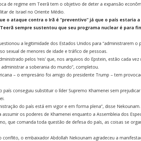
troca de regime em Teerã tem o objetivo de deter a expansão econô
itar de Israel no Oriente Médio.
ue o ataque contra o Irã é “preventivo” já que o país estaria
. Teerã sempre sustentou que seu programa nuclear é para fin
stionou a legitimidade dos Estados Unidos para “administrarem o pl
so sexual de menores de idade e tráfico de pessoas.
ministrado pelos ‘reis’ que, nos arquivos do Epstein, estão cada ve
administrar a soberania do mundo”, completou.
ericana – o empresário foi amigo do presidente Trump – tem provocado
o país conseguiu substituir o líder Supremo Khamenei sem prejudicar
i.
inistração do país está em vigor e em forma plena”, disse Nekounam
 assumir os poderes de Khamenei enquanto a Assembleia dos Especia
o, que comanda toda questão de defesa do país, as coisas se organi
ao conflito, o embaixador Abdollah Nekounam agradeceu a
manifestaç