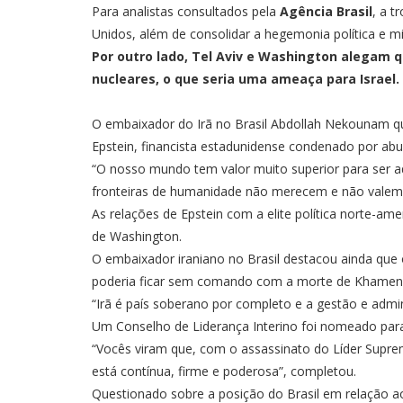
Para
analistas consultados
pela
Agência Brasil
, a 
Unidos, além de consolidar a hegemonia política e mil
Por outro lado, Tel Aviv e Washington alegam q
nucleares, o que seria uma ameaça para Israel
O embaixador do Irã no Brasil Abdollah Nekounam que
Epstein, financista estadunidense condenado por abu
“O nosso mundo tem valor muito superior para ser ad
fronteiras de humanidade não merecem e não valem 
As r
elações de Epstein
com a elite política norte-am
de Washington.
O embaixador iraniano no Brasil destacou ainda que 
poderia ficar sem comando com a morte de Khamene
“Irã é país soberano por completo e a gestão e adm
Um Conselho de Liderança Interino foi nomeado para
“Vocês viram que, com o assassinato do Líder Suprem
está contínua, firme e poderosa”, completou.
Questionado sobre a posição do Brasil em relação 