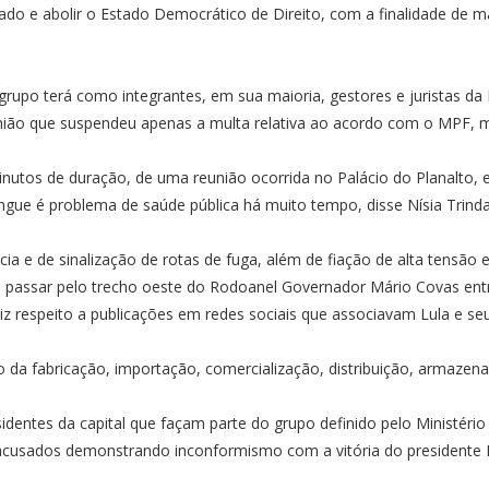
Estado e abolir o Estado Democrático de Direito, com a finalidade d
grupo terá como integrantes, em sua maioria, gestores e juristas da 
União que suspendeu apenas a multa relativa ao acordo com o MPF,
inutos de duração, de uma reunião ocorrida no Palácio do Planalto, 
gue é problema de saúde pública há muito tempo, disse Nísia Trind
a e de sinalização de rotas de fuga, além de fiação de alta tensão 
 passar pelo trecho oeste do Rodoanel Governador Mário Covas entre
 diz respeito a publicações em redes sociais que associavam Lula e se
o da fabricação, importação, comercialização, distribuição, armazena
dentes da capital que façam parte do grupo definido pelo Ministério
usados demonstrando inconformismo com a vitória do presidente Luiz