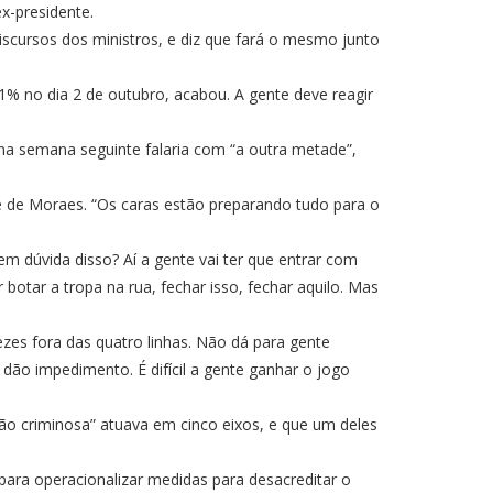
x-presidente.
iscursos dos ministros, e diz que fará o mesmo junto
% no dia 2 de outubro, acabou. A gente deve reagir
a semana seguinte falaria com “a outra metade”,
e de Moraes. “Os caras estão preparando tudo para o
em dúvida disso? Aí a gente vai ter que entrar com
otar a tropa na rua, fechar isso, fechar aquilo. Mas
zes fora das quatro linhas. Não dá para gente
dão impedimento. É difícil a gente ganhar o jogo
ão criminosa” atuava em cinco eixos, e que um deles
para operacionalizar medidas para desacreditar o