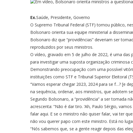
Ex.
Saúde, Presidente, Governo
O Supremo Tribunal Federal (STF) tornou público, nes
Bolsonaro orienta sua equipe ministerial a dissemina
Bolsonaro diz que “providências” deveriam ser tomad
reproduzidos por seus ministros.
O vídeo, gravado em 5 de julho de 2022, é uma das
para investigar uma suposta organização criminosa cu
Demonstrando preocupação com uma possível vitória d
instituições como STF e Tribunal Superior Eleitoral (
“Vamos esperar chegar 2023, 2024 para se f…? [e dep
na sequência, ordenar, aos ministros, que adotem s
Segundo Bolsonaro, a “providência” a ser tomada não 
acrescenta: “Não é dar tiro. ‘Ah, Paulo Sérgio, vamos
falar aqui. E se o ministro não quiser falar, vai te
não vou querer papo com este ministro. Está no lugar
“Nós sabemos que, se a gente reagir depois das eleiç