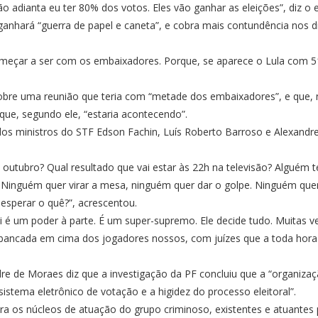
o adianta eu ter 80% dos votos. Eles vão ganhar as eleições”, diz o e
ganhará “guerra de papel e caneta”, e cobra mais contundência nos d
eçar a ser com os embaixadores. Porque, se aparece o Lula com 51
re uma reunião que teria com “metade dos embaixadores”, e que, n
que, segundo ele, “estaria acontecendo”.
dos ministros do STF Edson Fachin, Luís Roberto Barroso e Alexandr
outubro? Qual resultado que vai estar às 22h na televisão? Alguém t
 Ninguém quer virar a mesa, ninguém quer dar o golpe. Ninguém quer b
sperar o quê?”, acrescentou.
 é um poder à parte. É um super-supremo. Ele decide tudo. Muitas ve
ibancada em cima dos jogadores nossos, com juízes que a toda hora 
re de Moraes diz que a investigação da PF concluiu que a “organizaç
 sistema eletrônico de votação e a higidez do processo eleitoral”.
ra os núcleos de atuação do grupo criminoso, existentes e atuantes 