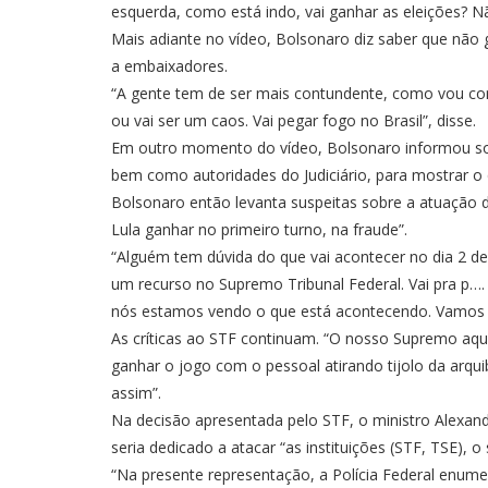
esquerda, como está indo, vai ganhar as eleições? Nã
Mais adiante no vídeo, Bolsonaro diz saber que não 
a embaixadores.
“A gente tem de ser mais contundente, como vou com
ou vai ser um caos. Vai pegar fogo no Brasil”, disse.
Em outro momento do vídeo, Bolsonaro informou sob
bem como autoridades do Judiciário, para mostrar o 
Bolsonaro então levanta suspeitas sobre a atuação 
Lula ganhar no primeiro turno, na fraude”.
“Alguém tem dúvida do que vai acontecer no dia 2 de 
um recurso no Supremo Tribunal Federal. Vai pra p….
nós estamos vendo o que está acontecendo. Vamos e
As críticas ao STF continuam. “O nosso Supremo aqui
ganhar o jogo com o pessoal atirando tijolo da arqu
assim”.
Na decisão apresentada pelo STF, o ministro Alexand
seria dedicado a atacar “as instituições (STF, TSE), o
“Na presente representação, a Polícia Federal enume