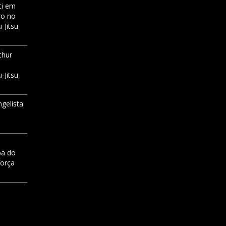
i
em
ro no
-Jitsu
thur
-Jitsu
ngelista
pa do
força