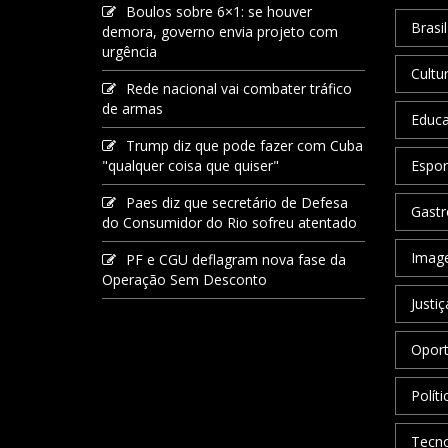
Boulos sobre 6×1: se houver
Brasil
demora, governo envia projeto com
urgência
Cultu
Rede nacional vai combater tráfico
de armas
Educ
Trump diz que pode fazer com Cuba
"qualquer coisa que quiser"
Espor
Paes diz que secretário de Defesa
Gastr
do Consumidor do Rio sofreu atentado
Image
PF e CGU deflagram nova fase da
Operação Sem Desconto
Justiç
Oport
Políti
Tecno