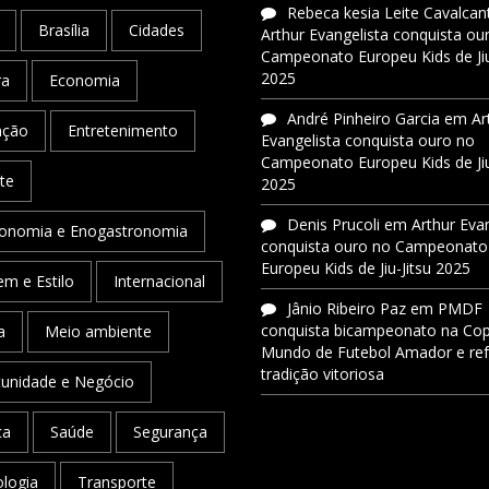
Rebeca kesia Leite Cavalcant
Brasília
Cidades
Arthur Evangelista conquista ou
Campeonato Europeu Kids de Jiu
2025
ra
Economia
André Pinheiro Garcia
em
Ar
ação
Entretenimento
Evangelista conquista ouro no
Campeonato Europeu Kids de Jiu
te
2025
Denis Prucoli
em
Arthur Eva
onomia e Enogastronomia
conquista ouro no Campeonato
Europeu Kids de Jiu-Jitsu 2025
m e Estilo
Internacional
Jânio Ribeiro Paz
em
PMDF
conquista bicampeonato na Co
a
Meio ambiente
Mundo de Futebol Amador e re
tradição vitoriosa
unidade e Negócio
ca
Saúde
Segurança
logia
Transporte