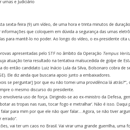
ta sexta-feira (9) um vídeo, de uma hora e trinta minutos de duração
r informações que coloquem em dúvida a segurança das urnas eletrônic
as para mantê-lo no poder. Ao longo do vídeo, o ex-presidente cita
 provas apresentadas pelo STF no âmbito da Operação
Tempus Verita
ja atuação teria resultado na tentativa malsucedida de golpe de Est
o então candidato Luiz Inácio Lula da Silva, Bolsonaro cobra de se
TSE). Ele diz ainda que buscaria apoio junto a embaixadores.
ois se perguntar] ‘por que eu não tomei uma providência lá atrás?’”
empre o mesmo discurso do presidente.
envolveria uso de força. Dirigindo-se ao ex-ministro da Defesa, gen
 botar as tropas nas ruas, tocar fogo e metralhar’. Não é isso. Daqui
r que falar para mim por que ele não quer falar… Agora, se não tiver 
 errado”.
ões, vai ter um caos no Brasil. Vai virar uma grande guerrilha, uma f