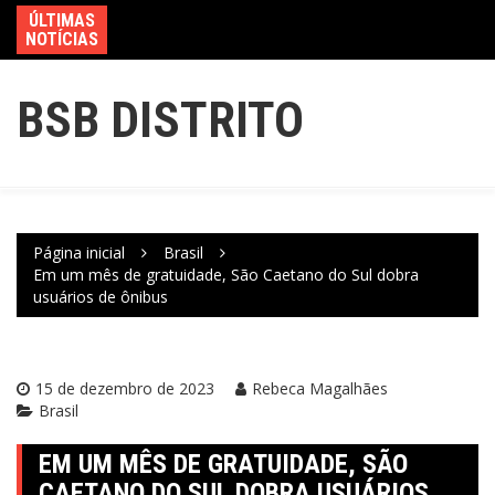
ÚLTIMAS
NOTÍCIAS
BSB DISTRITO
Página inicial
Brasil
Em um mês de gratuidade, São Caetano do Sul dobra
usuários de ônibus
15 de dezembro de 2023
Rebeca Magalhães
Brasil
EM UM MÊS DE GRATUIDADE, SÃO
CAETANO DO SUL DOBRA USUÁRIOS