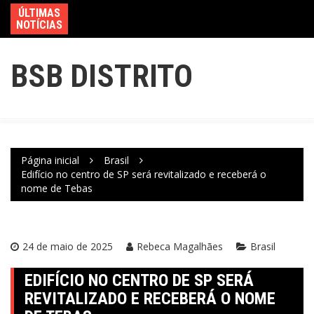
ÚLTIMAS
NOTÍCIAS
BSB DISTRITO
Página inicial
Brasil
Edifício no centro de SP será revitalizado e receberá o
nome de Tebas
24 de maio de 2025
Rebeca Magalhães
Brasil
EDIFÍCIO NO CENTRO DE SP SERÁ
REVITALIZADO E RECEBERÁ O NOME