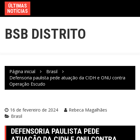
ÚLTIMAS
NOTÍCIAS
BSB DISTRITO
Página inicial
Brasil
Defensoria paulista pede atuação da CIDH e ONU contra
Operação Escudo
16 de fevereiro de 2024
Rebeca Magalhães
Brasil
DEFENSORIA PAULISTA PEDE
ATUAÇÃO DA CIDH E ONU CONTRA