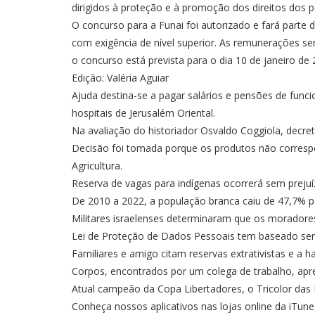
dirigidos à proteção e à promoção dos direitos dos p
O concurso para a Funai foi autorizado e fará parte
com exigência de nível superior. As remunerações ser
o concurso está prevista para o dia 10 de janeiro de 
Edição: Valéria Aguiar
Ajuda destina-se a pagar salários e pensões de funci
hospitais de Jerusalém Oriental.
Na avaliação do historiador Osvaldo Coggiola, decreto
Decisão foi tomada porque os produtos não correspo
Agricultura.
Reserva de vagas para indígenas ocorrerá sem prejuíz
De 2010 a 2022, a população branca caiu de 47,7% p
Militares israelenses determinaram que os moradores
Lei de Proteção de Dados Pessoais tem baseado sente
Familiares e amigo citam reservas extrativistas e a 
Corpos, encontrados por um colega de trabalho, apr
Atual campeão da Copa Libertadores, o Tricolor das La
Conheça nossos aplicativos nas lojas online da iTun