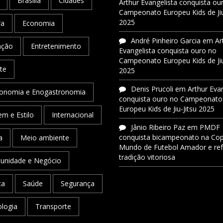
Brasília
Cidades
Arthur Evangelista conquista ou
Campeonato Europeu Kids de Jiu
2025
ra
Economia
André Pinheiro Garcia
em
Ar
ação
Entretenimento
Evangelista conquista ouro no
Campeonato Europeu Kids de Jiu
te
2025
Denis Prucoli
em
Arthur Eva
onomia e Enogastronomia
conquista ouro no Campeonato
Europeu Kids de Jiu-Jitsu 2025
m e Estilo
Internacional
Jânio Ribeiro Paz
em
PMDF
conquista bicampeonato na Co
a
Meio ambiente
Mundo de Futebol Amador e re
tradição vitoriosa
unidade e Negócio
ca
Saúde
Segurança
logia
Transporte