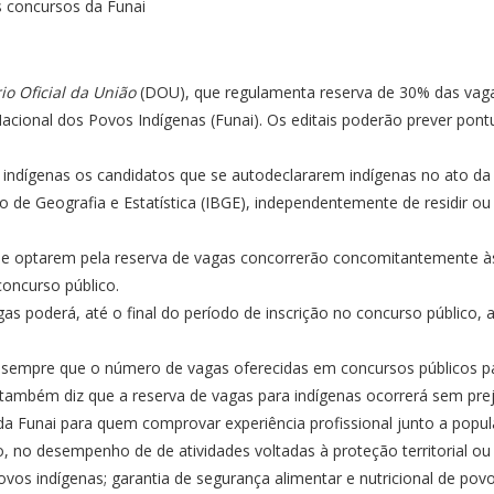
io Oficial da União
(DOU), que regulamenta reserva de 30% das vaga
acional dos Povos Indígenas (Funai). Os editais poderão prever po
 indígenas os candidatos que se autodeclararem indígenas no ato da 
iro de Geografia e Estatística (IBGE), independentemente de residir o
ue optarem pela reserva de vagas concorrerão concomitantemente à
concurso público.
as poderá, até o final do período de inscrição no concurso público,
a sempre que o número de vagas oferecidas em concursos públicos p
to também diz que a reserva de vagas para indígenas ocorrerá sem prej
 Funai para quem comprovar experiência profissional junto a popula
do, no desempenho de de atividades voltadas à proteção territorial 
vos indígenas; garantia de segurança alimentar e nutricional de pov