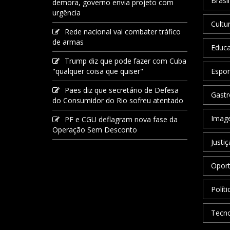
Brasil
demora, governo envia projeto com
urgência
Cultu
Rede nacional vai combater tráfico
de armas
Educ
Trump diz que pode fazer com Cuba
"qualquer coisa que quiser"
Espor
Paes diz que secretário de Defesa
Gastr
do Consumidor do Rio sofreu atentado
Image
PF e CGU deflagram nova fase da
Operação Sem Desconto
Justiç
Oport
Políti
Tecno