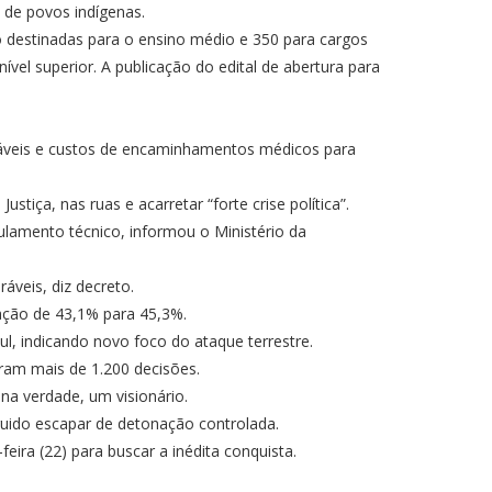
 de povos indígenas.
ão destinadas para o ensino médio e 350 para cargos
vel superior. A publicação do edital de abertura para
neráveis e custos de encaminhamentos médicos para
tiça, nas ruas e acarretar “forte crise política”.
lamento técnico, informou o Ministério da
áveis, diz decreto.
ação de 43,1% para 45,3%.
l, indicando novo foco do ataque terrestre.
oram mais de 1.200 decisões.
 na verdade, um visionário.
guido escapar de detonação controlada.
eira (22) para buscar a inédita conquista.