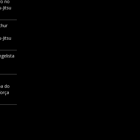
ro no
-Jitsu
thur
-Jitsu
ngelista
pa do
força