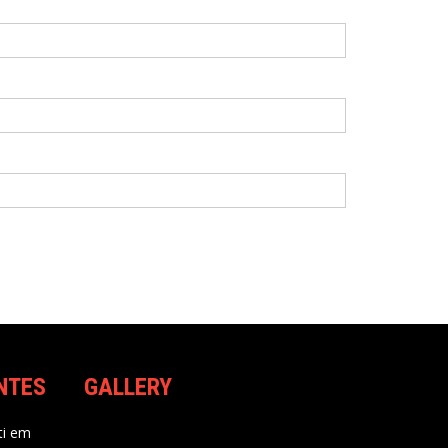
NTES
GALLERY
i
em