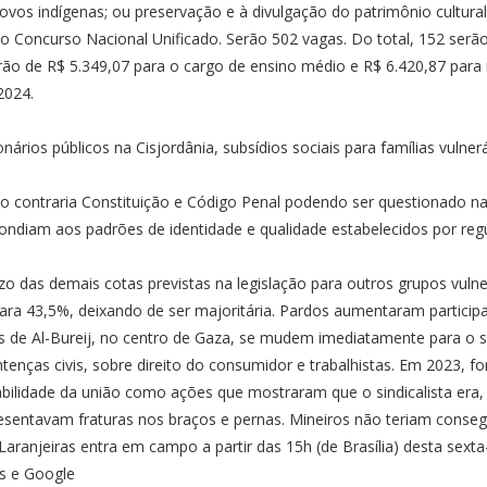
ovos indígenas; ou preservação e à divulgação do patrimônio cultural
 do Concurso Nacional Unificado. Serão 502 vagas. Do total, 152 ser
ão de R$ 5.349,07 para o cargo de ensino médio e R$ 6.420,87 para ní
2024.
onários públicos na Cisjordânia, subsídios sociais para famílias vul
 contraria Constituição e Código Penal podendo ser questionado na Jus
ndiam aos padrões de identidade e qualidade estabelecidos por regu
o das demais cotas previstas na legislação para outros grupos vulner
ara 43,5%, deixando de ser majoritária. Pardos aumentaram particip
 de Al-Bureij, no centro de Gaza, se mudem imediatamente para o su
nças civis, sobre direito do consumidor e trabalhistas. Em 2023, f
habilidade da união como ações que mostraram que o sindicalista era,
esentavam fraturas nos braços e pernas. Mineiros não teriam conse
ranjeiras entra em campo a partir das 15h (de Brasília) desta sexta-f
es e Google