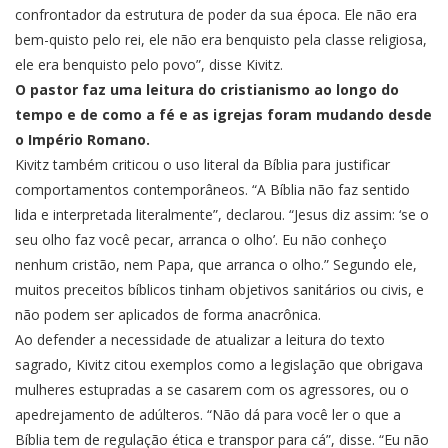
confrontador da estrutura de poder da sua época. Ele não era
bem-quisto pelo rei, ele não era benquisto pela classe religiosa,
ele era benquisto pelo povo”, disse Kivitz.
O pastor faz uma leitura do cristianismo ao longo do
tempo e de como a fé e as igrejas foram mudando desde
o Império Romano.
Kivitz também criticou o uso literal da Bíblia para justificar
comportamentos contemporâneos. “A Bíblia não faz sentido
lida e interpretada literalmente”, declarou. “Jesus diz assim: ‘se o
seu olho faz você pecar, arranca o olho’. Eu não conheço
nenhum cristão, nem Papa, que arranca o olho.” Segundo ele,
muitos preceitos bíblicos tinham objetivos sanitários ou civis, e
não podem ser aplicados de forma anacrônica.
Ao defender a necessidade de atualizar a leitura do texto
sagrado, Kivitz citou exemplos como a legislação que obrigava
mulheres estupradas a se casarem com os agressores, ou o
apedrejamento de adúlteros. “Não dá para você ler o que a
Bíblia tem de regulação ética e transpor para cá”, disse. “Eu não