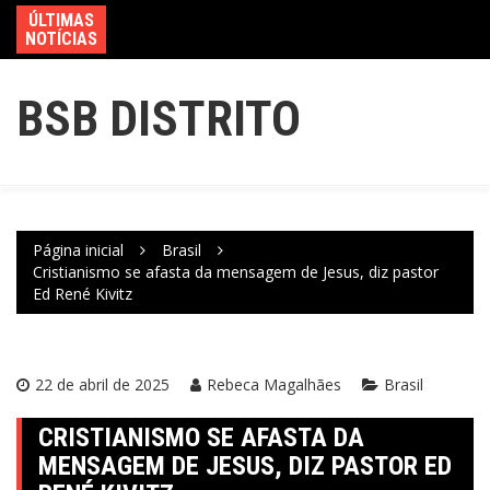
ÚLTIMAS
NOTÍCIAS
BSB DISTRITO
Página inicial
Brasil
Cristianismo se afasta da mensagem de Jesus, diz pastor
Ed René Kivitz
22 de abril de 2025
Rebeca Magalhães
Brasil
CRISTIANISMO SE AFASTA DA
MENSAGEM DE JESUS, DIZ PASTOR ED