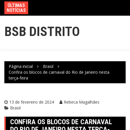
ÚLTIMAS
NOTÍCIAS
BSB DISTRITO
Página inicial
Brasil
Confira os blocos de carnaval do Rio de Janeiro nesta
terça-feira
13 de fevereiro de 2024
Rebeca Magalhães
Brasil
CONFIRA OS BLOCOS DE CARNAVAL
DO RIO DE JANEIRO NESTA TERÇA-