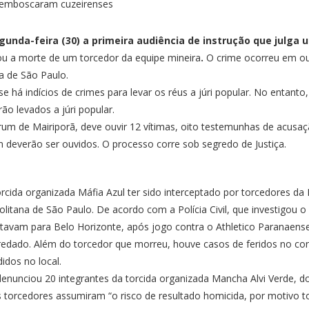
egunda-feira (30) a primeira audiência de instrução que julg
u a morte de um torcedor da equipe mineira
.
O crime ocorreu em ou
a de São Paulo.
 se há indícios de crimes para levar os réus a júri popular. No entant
ão levados a júri popular.
rum de Mairiporã, deve ouvir 12 vítimas, oito testemunhas de acusaç
 deverão ser ouvidos. O processo corre sob segredo de Justiça.
cida organizada Máfia Azul ter sido interceptado por torcedores da
politana de São Paulo. De acordo com a Polícia Civil, que investigo
tavam para Belo Horizonte, após jogo contra o Athletico Paranaens
predado. Além do torcedor que morreu, houve casos de feridos no conf
idos no local.
 denunciou 20 integrantes da torcida organizada Mancha Alvi Verde, 
 torcedores assumiram “o risco de resultado homicida, por motivo 