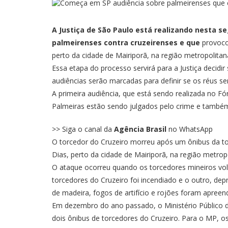
A Justiça de São Paulo está realizando nesta s
palmeirenses contra cruzeirenses e que
provoco
perto da cidade de Mairiporã, na região metropolitan
Essa etapa do processo servirá para a Justiça decidir
audiências serão marcadas para definir se os réus ser
A primeira audiência, que está sendo realizada no Fó
Palmeiras estão sendo julgados pelo crime e também
>> Siga o canal da
Agência Brasil
no WhatsApp
O torcedor do Cruzeiro morreu após um ônibus da tor
Dias, perto da cidade de Mairiporã, na região metro
O ataque ocorreu quando os torcedores mineiros vol
torcedores do Cruzeiro foi incendiado e o outro, de
de madeira, fogos de artifício e rojões foram apreend
Em dezembro do ano passado,
o Ministério Público
dois ônibus de torcedores do Cruzeiro.
Para o MP, os