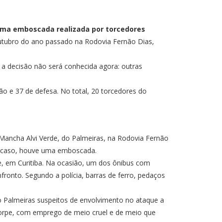
a uma emboscada realizada por torcedores
tubro do ano passado na Rodovia Fernão Dias,
o, a decisão não será conhecida agora: outras
ão e 37 de defesa. No total, 20 torcedores do
 Mancha Alvi Verde, do Palmeiras, na Rodovia Fernão
u o caso, houve uma emboscada.
e, em Curitiba. Na ocasião, um dos ônibus com
ronto. Segundo a polícia, barras de ferro, pedaços
do Palmeiras suspeitos de envolvimento no ataque a
torpe, com emprego de meio cruel e de meio que