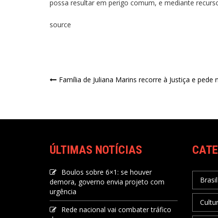
possa resultar em perigo comum, e mediante recurso q
source
Família de Juliana Marins recorre à Justiça e pede
ÚLTIMAS NOTÍCIAS
CATE
Boulos sobre 6×1: se houver
Brasil
demora, governo envia projeto com
urgência
Cultu
Rede nacional vai combater tráfico