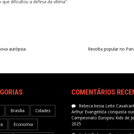
ue dificultou a defesa da vítima”.
 nova autópsia
Revolta popular no Pan
GORIAS
COMENTÁRIOS RECE
Rebeca kesia Leite Cavalcant
Brasília
Cidades
Arthur Evangelista conquista ou
Campeonato Europeu Kids de Jiu
2025
ra
Economia