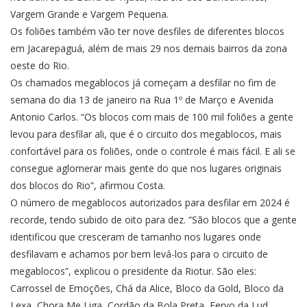
Vargem Grande e Vargem Pequena.
Os foliões também vão ter nove desfiles de diferentes blocos
em Jacarepaguá, além de mais 29 nos demais bairros da zona
oeste do Rio.
Os chamados megablocos já começam a desfilar no fim de
semana do dia 13 de janeiro na Rua 1º de Março e Avenida
Antonio Carlos. “Os blocos com mais de 100 mil foliões a gente
levou para desfilar ali, que é o circuito dos megablocos, mais
confortável para os foliões, onde o controle é mais fácil. E ali se
consegue aglomerar mais gente do que nos lugares originais
dos blocos do Rio”, afirmou Costa.
O número de megablocos autorizados para desfilar em 2024 é
recorde, tendo subido de oito para dez. “São blocos que a gente
identificou que cresceram de tamanho nos lugares onde
desfilavam e achamos por bem levá-los para o circuito de
megablocos”, explicou o presidente da Riotur. São eles:
Carrossel de Emoções, Chá da Alice, Bloco da Gold, Bloco da
Lexa, Chora Me Liga, Cordão da Bola Preta, Fervo da Lud,