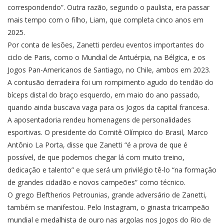
correspondendo”. Outra razão, segundo o paulista, era passar
mais tempo com o filho, Liam, que completa cinco anos em
2025.
Por conta de lesões, Zanetti perdeu eventos importantes do
ciclo de Paris, como o Mundial de Antuérpia, na Bélgica, e os
Jogos Pan-Americanos de Santiago, no Chile, ambos em 2023.
A contusão derradeira foi um rompimento agudo do tendão do
bíceps distal do braço esquerdo, em maio do ano passado,
quando ainda buscava vaga para os Jogos da capital francesa.
A aposentadoria rendeu homenagens de personalidades
esportivas. O presidente do Comitê Olímpico do Brasil, Marco
Antônio La Porta, disse que Zanetti “é a prova de que é
possível, de que podemos chegar lá com muito treino,
dedicação e talento” e que será um privilégio tê-lo “na formação
de grandes cidadão e novos campeões” como técnico.
O grego Eleftherios Petrounias, grande adversário de Zanetti,
também se manifestou. Pelo Instagram, o ginasta tricampeão
mundial e medalhista de ouro nas argolas nos Jogos do Rio de