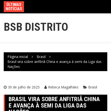
ÚLTIMAS
NOTÍCIAS
BSB DISTRITO
Página inicial
Brasil
Brasil vira sobre anfitriã China e avança à semi da Liga das
Nações
30 de julho de 2025
Rebeca Magalhães
Brasil
BRASIL VIRA SOBRE ANFITRIÃ CHINA
E AVANÇA À SEMI DA LIGA DAS