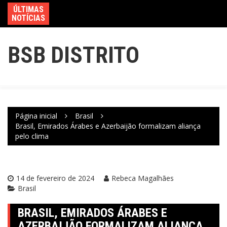
ÚLTIMAS
NOTÍCIAS
BSB DISTRITO
Página inicial
Brasil
Brasil, Emirados Árabes e Azerbaijão formalizam aliança
pelo clima
14 de fevereiro de 2024
Rebeca Magalhães
Brasil
BRASIL, EMIRADOS ÁRABES E
AZERBAIJÃO FORMALIZAM ALIANÇA