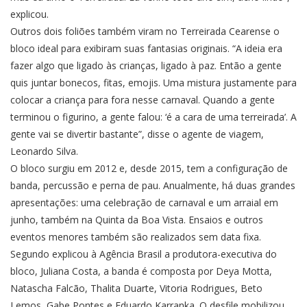
explicou.
Outros dois foliões também viram no Terreirada Cearense o
bloco ideal para exibiram suas fantasias originais. “A ideia era
fazer algo que ligado às crianças, ligado à paz. Então a gente
quis juntar bonecos, fitas, emojis. Uma mistura justamente para
colocar a criança para fora nesse carnaval. Quando a gente
terminou o figurino, a gente falou: ‘é a cara de uma terreirada’. A
gente vai se divertir bastante”, disse o agente de viagem,
Leonardo Silva.
O bloco surgiu em 2012 e, desde 2015, tem a configuração de
banda, percussão e perna de pau. Anualmente, há duas grandes
apresentações: uma celebração de carnaval e um arraial em
junho, também na Quinta da Boa Vista. Ensaios e outros
eventos menores também são realizados sem data fixa.
Segundo explicou à Agência Brasil a produtora-executiva do
bloco, Juliana Costa, a banda é composta por Deya Motta,
Natascha Falcão, Thalita Duarte, Vitoria Rodrigues, Beto
Lemos, Gabe Pontes e Eduardo Karranka. O desfile mobilizou