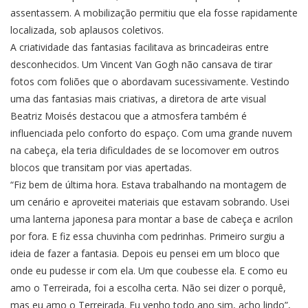
assentassem. A mobilização permitiu que ela fosse rapidamente
localizada, sob aplausos coletivos.
A criatividade das fantasias facilitava as brincadeiras entre
desconhecidos. Um Vincent Van Gogh não cansava de tirar
fotos com foliões que o abordavam sucessivamente. Vestindo
uma das fantasias mais criativas, a diretora de arte visual
Beatriz Moisés destacou que a atmosfera também é
influenciada pelo conforto do espaço. Com uma grande nuvem
na cabeça, ela teria dificuldades de se locomover em outros
blocos que transitam por vias apertadas.
“Fiz bem de última hora. Estava trabalhando na montagem de
um cenário e aproveitei materiais que estavam sobrando. Usei
uma lanterna japonesa para montar a base de cabeça e acrilon
por fora. E fiz essa chuvinha com pedrinhas. Primeiro surgiu a
ideia de fazer a fantasia. Depois eu pensei em um bloco que
onde eu pudesse ir com ela. Um que coubesse ela. E como eu
amo o Terreirada, foi a escolha certa. Não sei dizer o porquê,
mas eu amo o Terreirada. Eu venho todo ano sim, acho lindo”,