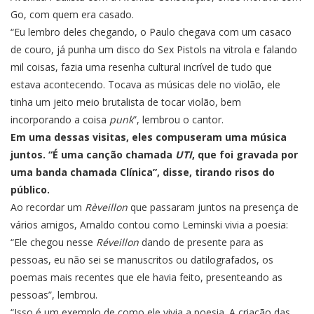
Go, com quem era casado.
“Eu lembro deles chegando, o Paulo chegava com um casaco
de couro, já punha um disco do Sex Pistols na vitrola e falando
mil coisas, fazia uma resenha cultural incrível de tudo que
estava acontecendo. Tocava as músicas dele no violão, ele
tinha um jeito meio brutalista de tocar violão, bem
incorporando a coisa
punk
”, lembrou o cantor.
Em uma dessas visitas, eles compuseram uma música
juntos. “É uma canção chamada
UTI
, que foi gravada por
uma banda chamada Clínica”, disse, tirando risos do
público.
Ao recordar um
Rèveillon
que passaram juntos na presença de
vários amigos, Arnaldo contou como Leminski vivia a poesia:
“Ele chegou nesse
Réveillon
dando de presente para as
pessoas, eu não sei se manuscritos ou datilografados, os
poemas mais recentes que ele havia feito, presenteando as
pessoas”, lembrou.
“Isso é um exemplo de como ele vivia a poesia. A criação das