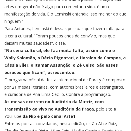
artes em geral não é algo para comentar a vida, é uma
manifestação de vida. E o Leminski entendia isso melhor do que
ninguém.”
Para Antunes, Leminski é dessas pessoas que fazem falta para
a cena cultural. “Foram poucos anos de convívio, mas que
deixam muitas saudades”, disse.
“Na cena cultural, ele faz muita falta, assim como o
Wally Salomão, o Décio Pignatari, o Haroldo de Campos, a
Cássia Eller, o Itamar Assunção, o Zé Celso. São esses
buracos que ficam”, acrescentou.
O programa oficial da festa internacional de Paraty é composto
por 21 mesas literárias, com autores brasileiros e estrangeiros,
e curadoria de Ana Lima Cecilio.
Confira a programação
.
As mesas ocorrem no Auditório da Matriz, com
transmissão ao vivo no Auditório da Praça,
pelo site
e
YouTube
da Flip e pelo canal Arte1.
Entre os poetas convidados, nesta edição, estão Alice Ruiz,
Claudia Roquette-Pinto, Lilian Sais, Marília Garcia e Sergio Vaz.