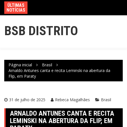
ÚLTIMAS
NOTÍCIAS
BSB DISTRITO
Página inicial
Brasil
Arnaldo Antunes canta e recita Leminski na abertura da
Flip, em Paraty
31 de julho de 2025
Rebeca Magalhães
Brasil
ARNALDO ANTUNES CANTA E RECITA
LEMINSKI NA ABERTURA DA FLIP, EM