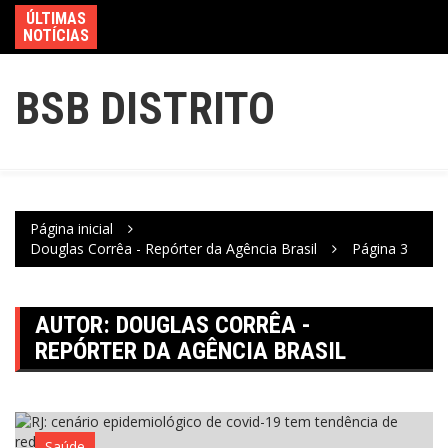
ÚLTIMAS
NOTÍCIAS
BSB DISTRITO
Página inicial
Douglas Corrêa - Repórter da Agência Brasil
Página 3
AUTOR:
DOUGLAS CORRÊA -
REPÓRTER DA AGÊNCIA BRASIL
Saúde