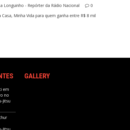
la Longuinho - Repórter da Rádio Nacional
0
 Casa, Minha Vida para quem ganha entre R$ 8 mil
NTES
GALLERY
i
em
ro no
-Jitsu
thur
-Jitsu