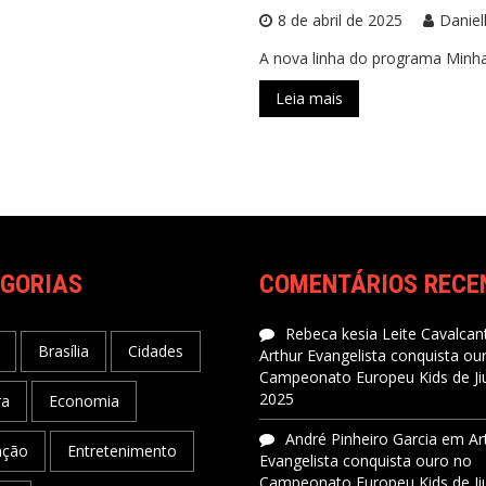
8 de abril de 2025
Daniel
A nova linha do programa Minha
Leia mais
GORIAS
COMENTÁRIOS RECE
Rebeca kesia Leite Cavalcant
Brasília
Cidades
Arthur Evangelista conquista ou
Campeonato Europeu Kids de Jiu
2025
ra
Economia
André Pinheiro Garcia
em
Ar
ação
Entretenimento
Evangelista conquista ouro no
Campeonato Europeu Kids de Jiu