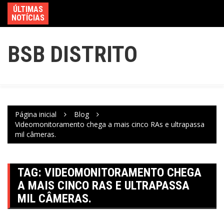
ÚLTIMAS
NOTÍCIAS
BSB DISTRITO
Página inicial
Blog
Videomonitoramento chega a mais cinco RAs e ultrapassa
mil câmeras.
TAG:
VIDEOMONITORAMENTO CHEGA
A MAIS CINCO RAS E ULTRAPASSA
MIL CÂMERAS.