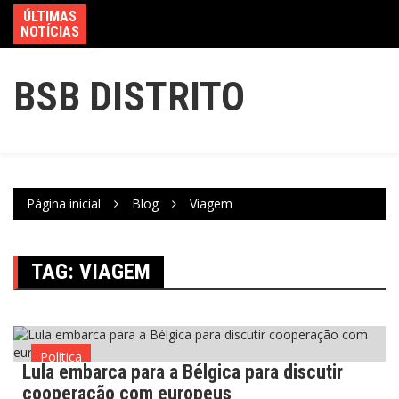
ÚLTIMAS
NOTÍCIAS
BSB DISTRITO
Página inicial
Blog
Viagem
TAG:
VIAGEM
Política
Lula embarca para a Bélgica para discutir
cooperação com europeus