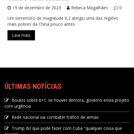
19 de dezembro de 2023
Rebeca Magalhães
0
Um terremoto de magnitude 6,2 atingiu uma das regiões
mais pobres da China pouco antes
Leia mais
ÚLTIMAS NOTÍCIAS
Boulos sobre 6×1: se houver demora, governo envia projeto
com urgência
Rede nacional vai combater tráfico de armas
Trump diz que pode fazer com Cuba "qualquer coisa que