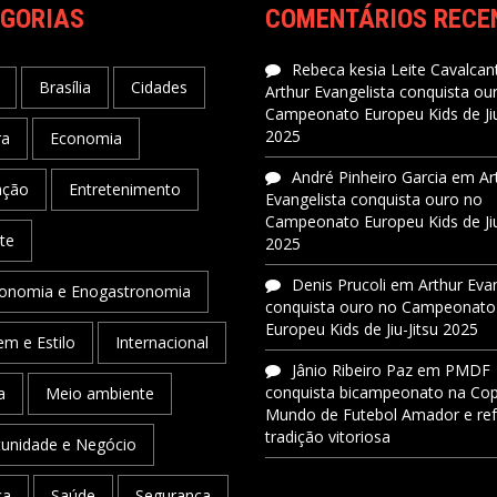
GORIAS
COMENTÁRIOS RECE
Rebeca kesia Leite Cavalcant
Brasília
Cidades
Arthur Evangelista conquista ou
Campeonato Europeu Kids de Jiu
2025
ra
Economia
André Pinheiro Garcia
em
Ar
ação
Entretenimento
Evangelista conquista ouro no
Campeonato Europeu Kids de Jiu
te
2025
Denis Prucoli
em
Arthur Eva
onomia e Enogastronomia
conquista ouro no Campeonato
Europeu Kids de Jiu-Jitsu 2025
m e Estilo
Internacional
Jânio Ribeiro Paz
em
PMDF
conquista bicampeonato na Co
a
Meio ambiente
Mundo de Futebol Amador e re
tradição vitoriosa
unidade e Negócio
ca
Saúde
Segurança