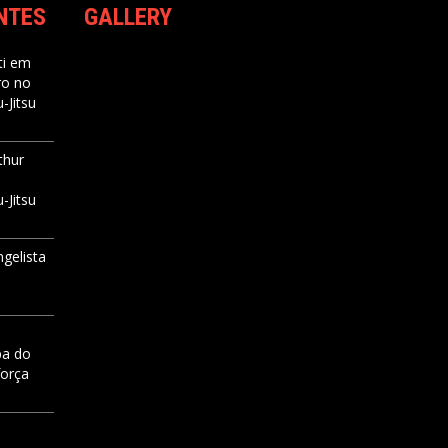
NTES
GALLERY
i
em
ro no
-Jitsu
thur
-Jitsu
ngelista
pa do
força