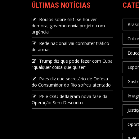
ÚLTIMAS NOTÍCIAS
CATE
Boulos sobre 6×1: se houver
Brasil
demora, governo envia projeto com
urgência
Cultu
Rede nacional vai combater tráfico
de armas
Educ
Trump diz que pode fazer com Cuba
"qualquer coisa que quiser"
Espor
Paes diz que secretário de Defesa
Gastr
do Consumidor do Rio sofreu atentado
Image
PF e CGU deflagram nova fase da
Operação Sem Desconto
Justiç
Oport
Políti