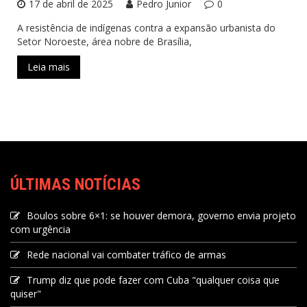
17 de abril de 2025
Pedro Junior
0
A resistência de indígenas contra a expansão urbanista do
Setor Noroeste, área nobre de Brasília,
Leia mais
ÚLTIMAS NOTÍCIAS
Boulos sobre 6×1: se houver demora, governo envia projeto
com urgência
Rede nacional vai combater tráfico de armas
Trump diz que pode fazer com Cuba "qualquer coisa que
quiser"