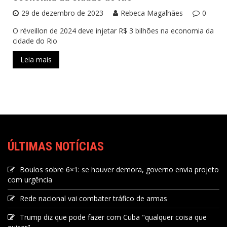
29 de dezembro de 2023
Rebeca Magalhães
0
O réveillon de 2024 deve injetar R$ 3 bilhões na economia da
cidade do Rio
Leia mais
ÚLTIMAS NOTÍCIAS
Boulos sobre 6×1: se houver demora, governo envia projeto
com urgência
Rede nacional vai combater tráfico de armas
Trump diz que pode fazer com Cuba "qualquer coisa que